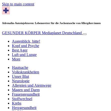
Skip to main content
Adrenalin‑Autoinjektoren: Lebensretter für die Jackentasche von Allergiker:innen
GESUNDER KÖRPER
Mediaplanet Deutschland
Augenblick, bitte!
Kopf und Psyche
Best Ager
Luft und Lunge
More
Hautsache
Volkskrankheiten
Unser Blut
Neurologie
Allergien und Atemwege
Magen und Darm
Frauengesundheit
Stoffwechsel
Krebs
Herzgesundheit