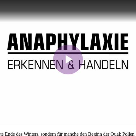
nte Ende des Winters, sondern für manche den Beginn der Qual: Pollen 