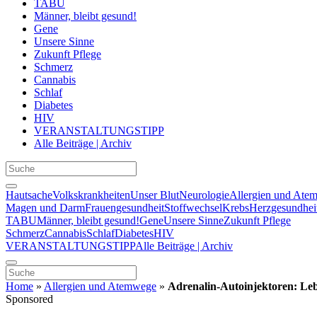
TABU
Männer, bleibt gesund!
Gene
Unsere Sinne
Zukunft Pflege
Schmerz
Cannabis
Schlaf
Diabetes
HIV
VERANSTALTUNGSTIPP
Alle Beiträge | Archiv
Hautsache
Volkskrankheiten
Unser Blut
Neurologie
Allergien und Ate
Magen und Darm
Frauengesundheit
Stoffwechsel
Krebs
Herzgesundhei
TABU
Männer, bleibt gesund!
Gene
Unsere Sinne
Zukunft Pflege
Schmerz
Cannabis
Schlaf
Diabetes
HIV
VERANSTALTUNGSTIPP
Alle Beiträge | Archiv
Home
»
Allergien und Atemwege
»
Adrenalin‑Autoinjektoren: Lebe
Sponsored