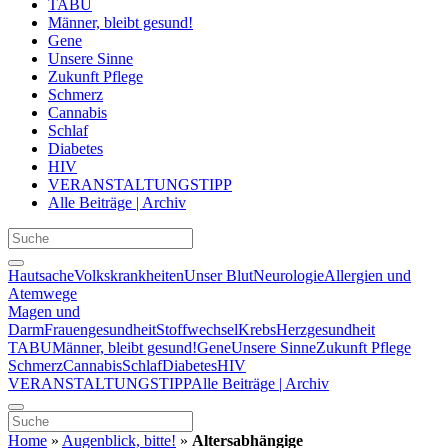
TABU
Männer, bleibt gesund!
Gene
Unsere Sinne
Zukunft Pflege
Schmerz
Cannabis
Schlaf
Diabetes
HIV
VERANSTALTUNGSTIPP
Alle Beiträge | Archiv
Hautsache
Volkskrankheiten
Unser Blut
Neurologie
Allergien und
Atemwege
Magen und
Darm
Frauengesundheit
Stoffwechsel
Krebs
Herzgesundheit
TABU
Männer, bleibt gesund!
Gene
Unsere Sinne
Zukunft Pflege
Schmerz
Cannabis
Schlaf
Diabetes
HIV
VERANSTALTUNGSTIPP
Alle Beiträge | Archiv
Home
»
Augenblick, bitte!
»
Altersabhängige