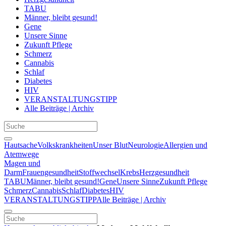
TABU
Männer, bleibt gesund!
Gene
Unsere Sinne
Zukunft Pflege
Schmerz
Cannabis
Schlaf
Diabetes
HIV
VERANSTALTUNGSTIPP
Alle Beiträge | Archiv
Hautsache
Volkskrankheiten
Unser Blut
Neurologie
Allergien und
Atemwege
Magen und
Darm
Frauengesundheit
Stoffwechsel
Krebs
Herzgesundheit
TABU
Männer, bleibt gesund!
Gene
Unsere Sinne
Zukunft Pflege
Schmerz
Cannabis
Schlaf
Diabetes
HIV
VERANSTALTUNGSTIPP
Alle Beiträge | Archiv