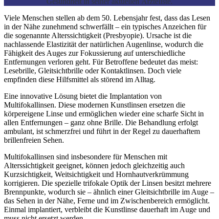
Gesundheit in seiner aktuellen Ärzteliste.
Viele Menschen stellen ab dem 50. Lebensjahr fest, dass das Lesen
in der Nähe zunehmend schwerfällt – ein typisches Anzeichen für
die sogenannte Alterssichtigkeit (Presbyopie). Ursache ist die
nachlassende Elastizität der natürlichen Augenlinse, wodurch die
Fähigkeit des Auges zur Fokussierung auf unterschiedliche
Entfernungen verloren geht. Für Betroffene bedeutet das meist:
Lesebrille, Gleitsichtbrille oder Kontaktlinsen. Doch viele
empfinden diese Hilfsmittel als störend im Alltag.
Eine innovative Lösung bietet die Implantation von
Multifokallinsen. Diese modernen Kunstlinsen ersetzen die
körpereigene Linse und ermöglichen wieder eine scharfe Sicht in
allen Entfernungen – ganz ohne Brille. Die Behandlung erfolgt
ambulant, ist schmerzfrei und führt in der Regel zu dauerhaftem
brillenfreien Sehen.
Multifokallinsen sind insbesondere für Menschen mit
Alterssichtigkeit geeignet, können jedoch gleichzeitig auch
Kurzsichtigkeit, Weitsichtigkeit und Hornhautverkrümmung
korrigieren. Die spezielle trifokale Optik der Linsen besitzt mehrere
Brennpunkte, wodurch sie – ähnlich einer Gleitsichtbrille im Auge –
das Sehen in der Nähe, Ferne und im Zwischenbereich ermöglicht.
Einmal implantiert, verbleibt die Kunstlinse dauerhaft im Auge und
muss nicht ersetzt werden.