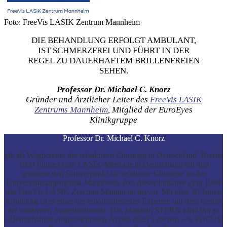
Foto: FreeVis LASIK Zentrum Mannheim
DIE BEHANDLUNG ERFOLGT AMBULANT,
IST SCHMERZFREI UND FÜHRT IN DER
REGEL ZU DAUERHAFTEM BRILLENFREIEN
SEHEN.
Professor Dr. Michael C. Knorz
Gründer und Ärztlicher Leiter des
FreeVis LASIK
Zentrums Mannheim
, Mitglied der EuroEyes
Klinikgruppe
Professor Dr. Michael C. Knorz
gilt als Wegbereiter der refraktiven Chirurgie in Deutschland. Bereits
1993 führte er die LASIK-Methode in Deutschland ein und
gründete den Schwerpunkt für refraktive Chirurgie an der
Universitätsaugenklinik Mannheim. Aus dieser Initiative ging 1999
das FreeVis LASIK Zentrum Mannheim hervor. Mit über 30 Jahren
Erfahrung ist er einer der renommiertesten Experten auf dem Gebiet
der modernen Augenheilkunde. Das Magazin STERN zählt ihn zu
„Deutschlands ausgezeichneten Ärzten 2025“, ebenso wie FOCUS