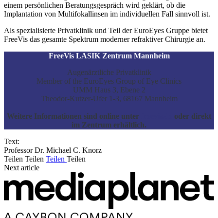
einem persönlichen Beratungsgespräch wird geklärt, ob die
Implantation von Multifokallinsen im individuellen Fall sinnvoll ist.
Als spezialisierte Privatklinik und Teil der EuroEyes Gruppe bietet
FreeVis das gesamte Spektrum moderner refraktiver Chirurgie an.
FreeVis LASIK Zentrum Mannheim
Augenärztliche Privatklinik
Member of the EuroEyes Group of Eye Clinics
UMM Haus 3, Ebene 2
Theodor-Kutzer-Ufer 1-3, 68167 Mannheim
Weitere Informationen sind online unter
freevis.de
oder direkt
im Zentrum erhältlich.
Text:
Professor Dr. Michael C. Knorz
Teilen
Teilen
Teilen
Teilen
Next article