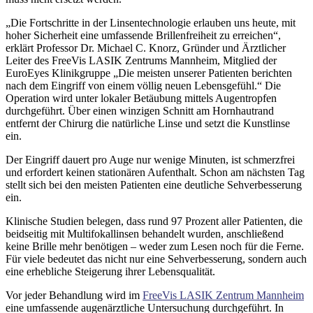
„Die Fortschritte in der Linsentechnologie erlauben uns heute, mit
hoher Sicherheit eine umfassende Brillenfreiheit zu erreichen“,
erklärt Professor Dr. Michael C. Knorz, Gründer und Ärztlicher
Leiter des FreeVis LASIK Zentrums Mannheim, Mitglied der
EuroEyes Klinikgruppe „Die meisten unserer Patienten berichten
nach dem Eingriff von einem völlig neuen Lebensgefühl.“ Die
Operation wird unter lokaler Betäubung mittels Augentropfen
durchgeführt. Über einen winzigen Schnitt am Hornhautrand
entfernt der Chirurg die natürliche Linse und setzt die Kunstlinse
ein.
Der Eingriff dauert pro Auge nur wenige Minuten, ist schmerzfrei
und erfordert keinen stationären Aufenthalt. Schon am nächsten Tag
stellt sich bei den meisten Patienten eine deutliche Sehverbesserung
ein.
Klinische Studien belegen, dass rund 97 Prozent aller Patienten, die
beidseitig mit Multifokallinsen behandelt wurden, anschließend
keine Brille mehr benötigen – weder zum Lesen noch für die Ferne.
Für viele bedeutet das nicht nur eine Sehverbesserung, sondern auch
eine erhebliche Steigerung ihrer Lebensqualität.
Vor jeder Behandlung wird im
FreeVis LASIK Zentrum Mannheim
eine umfassende augenärztliche Untersuchung durchgeführt. In