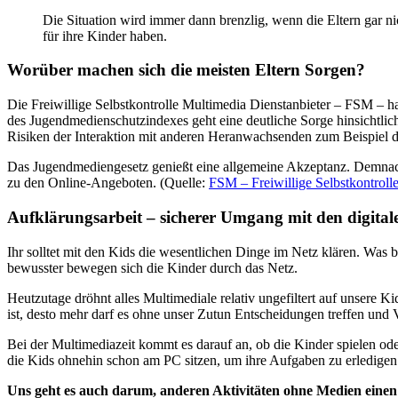
Die Situation wird immer dann brenzlig, wenn die Eltern gar nic
für ihre Kinder haben.
Worüber machen sich die meisten Eltern Sorgen?
Die Freiwillige Selbstkontrolle Multimedia Dienstanbieter – FSM – 
des Jugendmedienschutzindexes geht eine deutliche Sorge hinsichtli
Risiken der Interaktion mit anderen Heranwachsenden zum Beispiel
Das Jugendmediengesetz genießt eine allgemeine Akzeptanz. Demnach 
zu den Online-Angeboten. (Quelle:
FSM – Freiwillige Selbstkontroll
Aufklärungsarbeit – sicherer Umgang mit den digita
Ihr solltet mit den Kids die wesentlichen Dinge im Netz klären. Was 
bewusster bewegen sich die Kinder durch das Netz.
Heutzutage dröhnt alles Multimediale relativ ungefiltert auf unsere K
ist, desto mehr darf es ohne unser Zutun Entscheidungen treffen un
Bei der Multimediazeit kommt es darauf an, ob die Kinder spielen ode
die Kids ohnehin schon am PC sitzen, um ihre Aufgaben zu erledigen
Uns geht es auch darum, anderen Aktivitäten ohne Medien einen g