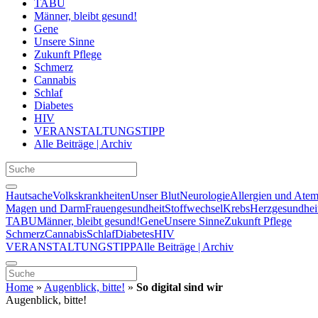
TABU
Männer, bleibt gesund!
Gene
Unsere Sinne
Zukunft Pflege
Schmerz
Cannabis
Schlaf
Diabetes
HIV
VERANSTALTUNGSTIPP
Alle Beiträge | Archiv
Hautsache
Volkskrankheiten
Unser Blut
Neurologie
Allergien und Ate
Magen und Darm
Frauengesundheit
Stoffwechsel
Krebs
Herzgesundhei
TABU
Männer, bleibt gesund!
Gene
Unsere Sinne
Zukunft Pflege
Schmerz
Cannabis
Schlaf
Diabetes
HIV
VERANSTALTUNGSTIPP
Alle Beiträge | Archiv
Home
»
Augenblick, bitte!
»
So digital sind wir
Augenblick, bitte!