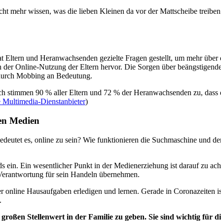
ht mehr wissen, was die lieben Kleinen da vor der Mattscheibe treiben. D
hat Eltern und Heranwachsenden gezielte Fragen gestellt, um mehr über
ch der Online-Nutzung der Eltern hervor. Die Sorgen über beängstigen
 durch Mobbing an Bedeutung.
stimmen 90 % aller Eltern und 72 % der Heranwachsenden zu, dass der 
e Multimedia-Dienstanbieter
)
len Medien
bedeutet es, online zu sein? Wie funktionieren die Suchmaschine und de
ids ein. Ein wesentlicher Punkt in der Medienerziehung ist darauf zu ac
d Verantwortung für sein Handeln übernehmen.
r online Hausaufgaben erledigen und lernen. Gerade in Coronazeiten ist
.
roßen Stellenwert in der Familie zu geben. Sie sind wichtig für d