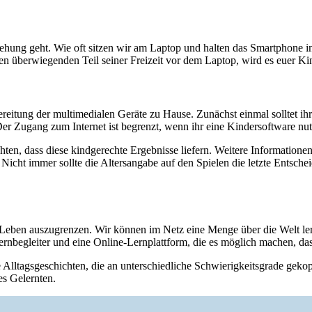
iehung geht. Wie oft sitzen wir am Laptop und halten das Smartphone 
n überwiegenden Teil seiner Freizeit vor dem Laptop, wird es euer Kin
reitung der multimedialen Geräte zu Hause. Zunächst einmal solltet ih
Der Zugang zum Internet ist begrenzt, wenn ihr eine Kindersoftware nut
hten, dass diese kindgerechte Ergebnisse liefern. Weitere Informationen 
icht immer sollte die Altersangabe auf den Spielen die letzte Entscheidu
 Leben auszugrenzen. Wir können im Netz eine Menge über die Welt ler
r Lernbegleiter und eine Online-Lernplattform, die es möglich machen, d
e Alltagsgeschichten, die an unterschiedliche Schwierigkeitsgrade geko
s Gelernten.