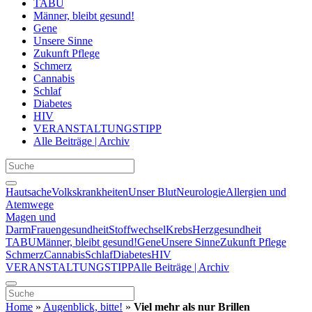
TABU
Männer, bleibt gesund!
Gene
Unsere Sinne
Zukunft Pflege
Schmerz
Cannabis
Schlaf
Diabetes
HIV
VERANSTALTUNGSTIPP
Alle Beiträge | Archiv
Hautsache
Volkskrankheiten
Unser Blut
Neurologie
Allergien und
Atemwege
Magen und
Darm
Frauengesundheit
Stoffwechsel
Krebs
Herzgesundheit
TABU
Männer, bleibt gesund!
Gene
Unsere Sinne
Zukunft Pflege
Schmerz
Cannabis
Schlaf
Diabetes
HIV
VERANSTALTUNGSTIPP
Alle Beiträge | Archiv
Home
»
Augenblick, bitte!
»
Viel mehr als nur Brillen