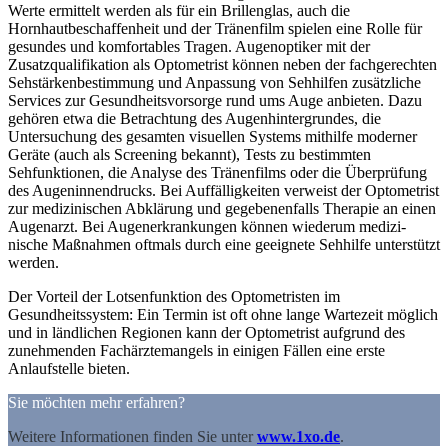
Werte ermittelt werden als für ein Brillenglas, auch die
Hornhautbeschaffenheit und der Tränenfilm spielen eine Rolle für
gesundes und komfortables Tragen. Augenoptiker mit der
Zusatzqualifikation als Optometrist können neben der fachgerechten
Sehstärkenbestimmung und Anpassung von Sehhilfen zusätzliche
Services zur Gesundheitsvorsorge rund ums Auge anbieten. Dazu
gehören etwa die Betrachtung des Augenhintergrundes, die
Untersuchung des gesamten visuellen Systems mithilfe moderner
Geräte (auch als Screening bekannt), Tests zu bestimmten
Sehfunktionen, die Analyse des Tränenfilms oder die Überprüfung
des Augeninnendrucks. Bei Auffälligkeiten verweist der Optometrist
zur medizinischen Abklärung und gegebenenfalls Therapie an einen
Augenarzt. Bei Augenerkrankungen können wiederum medizi-
nische Maßnahmen oftmals durch eine geeignete Sehhilfe unterstützt
werden.
Der Vorteil der Lotsenfunktion des Optometristen im
Gesundheitssystem: Ein Termin ist oft ohne lange Wartezeit möglich
und in ländlichen Regionen kann der Optometrist aufgrund des
zunehmenden Fachärztemangels in einigen Fällen eine erste
Anlaufstelle bieten.
Sie möchten mehr erfahren?
Weitere Informationen finden Sie unter
www.1xo.de
.