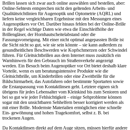
Brillen lassen sich zwar auch online auswählen und bestellen, aber:
Online-Sehtests entsprechen nicht den geltenden Arbeits- und
Qualitätsrichtlinien für Augenoptik und Optometrie (AQRL) und
liefern keine vergleichbaren Ergebnisse mit den Messungen eines
Augenoptikers vor Ort. Darüber hinaus fehlen bei der Online-Brille
in der Regel wichtige Daten wie etwa die Einschleifhöhe der
Brillengläser, der Hornhautscheitelabstand oder die
Fassungsvorneigung. Mit einer nicht optimal angepassten Brille ist
die Sicht nicht so gut, wie sie sein könnte – sie kann außerdem zu
gesundheitlichen Beschwerden wie Kopfschmerzen oder Schwindel
führen. Für Gleitsichtbrillen aus dem Internet muss zusätzlich ein
Warnhinweis für den Gebrauch im Straßenverkehr angezeigt
werden. Ein Besuch beim Augenoptiker vor Ort bietet deshalb klare
Vorteile, wenn es um beratungsintensive Produkte wie die
Gleitsichtbrille, um Kinderbrillen oder eine Zweitbrille für die
Bildschirmarbeit, das Autofahren oder bestimmte Sportarten sowie
die Erstanpassung von Kontaktlinsen geht. Letztere eignen sich
übrigens für jedes Lebensalter vom Kleinkind bis zum Senioren und
bei so gut wie jeder Fehlsichtigkeit – einige Sehprobleme können
sogar mit den unsichtbaren Sehhelfern besser korrigiert werden als
mit einer Brille. Modernste Materialien ermöglichen eine schnelle
Ein- gewöhnung und hohen Tragekomfort, selbst z. B. bei
trockenen Augen.
Da Kontaktlinsen direkt auf dem Auge sitzen, müssen hierfür andere