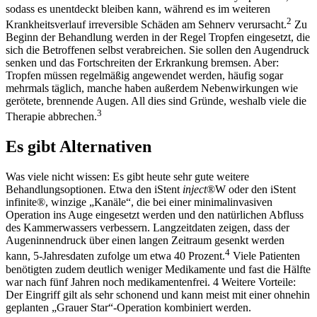
sodass es unentdeckt bleiben kann, während es im weiteren
2
Krankheitsverlauf irreversible Schäden am Sehnerv verursacht.
Zu
Beginn der Behandlung werden in der Regel Tropfen eingesetzt, die
sich die Betroffenen selbst verabreichen. Sie sollen den Augendruck
senken und das Fortschreiten der Erkrankung bremsen. Aber:
Tropfen müssen regelmäßig angewendet werden, häufig sogar
mehrmals täglich, manche haben außerdem Nebenwirkungen wie
gerötete, brennende Augen. All dies sind Gründe, weshalb viele die
3
Therapie abbrechen.
Es gibt Alternativen
Was viele nicht wissen: Es gibt heute sehr gute weitere
Behandlungsoptionen. Etwa den iStent
inject
®W oder den iStent
infinite®, winzige „Kanäle“, die bei einer minimalinvasiven
Operation ins Auge eingesetzt werden und den natürlichen Abfluss
des Kammerwassers verbessern. Langzeitdaten zeigen, dass der
Augeninnendruck über einen langen Zeitraum gesenkt werden
4
kann, 5-Jahresdaten zufolge um etwa 40 Prozent.
Viele Patienten
benötigten zudem deutlich weniger Medikamente und fast die Hälfte
war nach fünf Jahren noch medikamentenfrei. 4 Weitere Vorteile:
Der Eingriff gilt als sehr schonend und kann meist mit einer ohnehin
geplanten „Grauer Star“-Operation kombiniert werden.