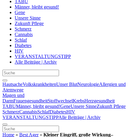
TABU
Männer, bleibt gesund!
Gene
Unsere Sinne
Zukunft Pflege
Schmerz
Cannabis
Schlaf
Diabetes
HIV
VERANSTALTUNGSTIPP
Alle Beiträge | Archiv
Hautsache
Volkskrankheiten
Unser Blut
Neurologie
Allergien und
Atemwege
Magen und
Darm
Frauengesundheit
Stoffwechsel
Krebs
Herzgesundheit
TABU
Männer, bleibt gesund!
Gene
Unsere Sinne
Zukunft Pflege
Schmerz
Cannabis
Schlaf
Diabetes
HIV
VERANSTALTUNGSTIPP
Alle Beiträge | Archiv
Home
»
Best Ager
»
Kleiner Eingriff, große Wirkung–