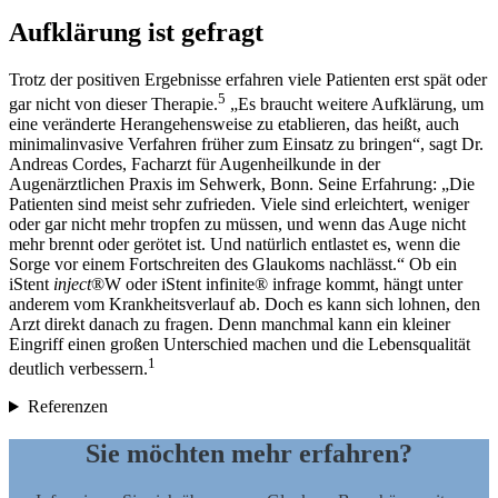
Aufklärung ist gefragt
Trotz der positiven Ergebnisse erfahren viele Patienten erst spät oder
5
gar nicht von dieser Therapie.
„Es braucht weitere Aufklärung, um
eine veränderte Herangehensweise zu etablieren, das heißt, auch
minimalinvasive Verfahren früher zum Einsatz zu bringen“, sagt Dr.
Andreas Cordes, Facharzt für Augenheilkunde in der
Augenärztlichen Praxis im Sehwerk, Bonn. Seine Erfahrung: „Die
Patienten sind meist sehr zufrieden. Viele sind erleichtert, weniger
oder gar nicht mehr tropfen zu müssen, und wenn das Auge nicht
mehr brennt oder gerötet ist. Und natürlich entlastet es, wenn die
Sorge vor einem Fortschreiten des Glaukoms nachlässt.“ Ob ein
iStent
inject
®W oder iStent infinite® infrage kommt, hängt unter
anderem vom Krankheitsverlauf ab. Doch es kann sich lohnen, den
Arzt direkt danach zu fragen. Denn manchmal kann ein kleiner
Eingriff einen großen Unterschied machen und die Lebensqualität
1
deutlich verbessern.
Referenzen
Sie möchten mehr erfahren?