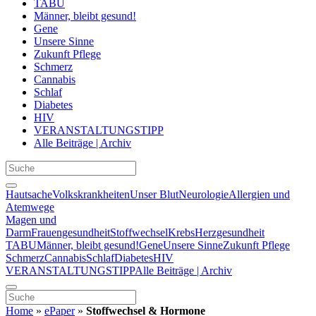
TABU
Männer, bleibt gesund!
Gene
Unsere Sinne
Zukunft Pflege
Schmerz
Cannabis
Schlaf
Diabetes
HIV
VERANSTALTUNGSTIPP
Alle Beiträge | Archiv
Hautsache
Volkskrankheiten
Unser Blut
Neurologie
Allergien und
Atemwege
Magen und
Darm
Frauengesundheit
Stoffwechsel
Krebs
Herzgesundheit
TABU
Männer, bleibt gesund!
Gene
Unsere Sinne
Zukunft Pflege
Schmerz
Cannabis
Schlaf
Diabetes
HIV
VERANSTALTUNGSTIPP
Alle Beiträge | Archiv
Home
»
ePaper
»
Stoffwechsel & Hormone