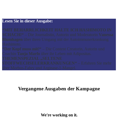
Lesen Sie in dieser Ausgabe:
“MIT BEHARRLICHKEIT HALTE ICH HASHIMOTO IN
SCHACH!“
– Die Journalistin, Autorin und Moderatorin
Vanessa
Blumhagen
über ihren Umgang mit der Autoimmunerkrankung
Hashimoto.
“Der Kopf muss mit!“
– Die Content Creatorin, Autorin und
Coachin
Tanja Marfo
über ihr Leben mit Adipositas.
THEMENSPEZIAL „SELTENE
STOFFWECHSELERKRANKUNGEN“
– Erfahren Sie mehr
über Morbus-Fabry und Arginase-1-Mangel.
Vergangene Ausgaben der Kampagne