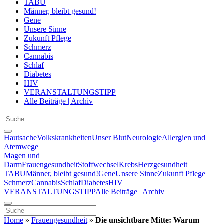
TABU
Männer, bleibt gesund!
Gene
Unsere Sinne
Zukunft Pflege
Schmerz
Cannabis
Schlaf
Diabetes
HIV
VERANSTALTUNGSTIPP
Alle Beiträge | Archiv
Hautsache
Volkskrankheiten
Unser Blut
Neurologie
Allergien und
Atemwege
Magen und
Darm
Frauengesundheit
Stoffwechsel
Krebs
Herzgesundheit
TABU
Männer, bleibt gesund!
Gene
Unsere Sinne
Zukunft Pflege
Schmerz
Cannabis
Schlaf
Diabetes
HIV
VERANSTALTUNGSTIPP
Alle Beiträge | Archiv
Home
»
Frauengesundheit
»
Die unsichtbare Mitte: Warum