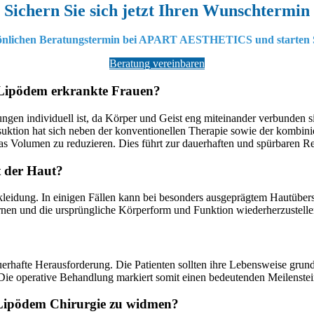
Sichern Sie sich jetzt Ihren Wunschtermin
sönlichen Beratungstermin bei APART AESTHETICS und starten Sie
Beratung vereinbaren
ür Lipödem erkrankte Frauen?
ungen individuell ist, da Körper und Geist eng miteinander verbunden
iposuktion hat sich neben der konventionellen Therapie sowie der komb
as Volumen zu reduzieren. Dies führt zur dauerhaften und spürbaren R
t der Haut?
eidung. In einigen Fällen kann bei besonders ausgeprägtem Hautübersc
nen und die ursprüngliche Körperform und Funktion wiederherzustelle
auerhafte Herausforderung. Die Patienten sollten ihre Lebensweise grund
 Die operative Behandlung markiert somit einen bedeutenden Meilenst
 Lipödem Chirurgie zu widmen?