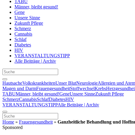
TABU
Männer, bleibt gesund!
Gene
Unsere Sinne
Zukunft Pflege
Schmerz
Cannabis
Schlaf
Diabetes
HIV
VERANSTALTUNGSTIPP
Alle Beiträge | Archiv
Hautsache
Volkskrankheiten
Unser Blut
Neurologie
Allergien und Ate
Magen und Darm
Frauengesundheit
Stoffwechsel
Krebs
Herzgesundhei
TABU
Männer, bleibt gesund!
Gene
Unsere Sinne
Zukunft Pflege
Schmerz
Cannabis
Schlaf
Diabetes
HIV
VERANSTALTUNGSTIPP
Alle Beiträge | Archiv
Home
»
Frauengesundheit
»
Ganzheitliche Behandlung und Hoffn
Sponsored