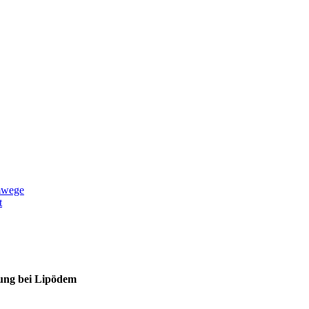
mwege
t
ung bei Lipödem