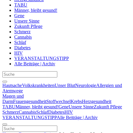
TABU
Männer, bleibt gesund!
Gene
Unsere Sinne
Zukunft Pflege
Schmerz
Cannabis
Schlaf
Diabetes
HIV
VERANSTALTUNGSTIPP
Alle Beiträge | Archiv
Hautsache
Volkskrankheiten
Unser Blut
Neurologie
Allergien und
Atemwege
Magen und
Darm
Frauengesundheit
Stoffwechsel
Krebs
Herzgesundheit
TABU
Männer, bleibt gesund!
Gene
Unsere Sinne
Zukunft Pflege
Schmerz
Cannabis
Schlaf
Diabetes
HIV
VERANSTALTUNGSTIPP
Alle Beiträge | Archiv