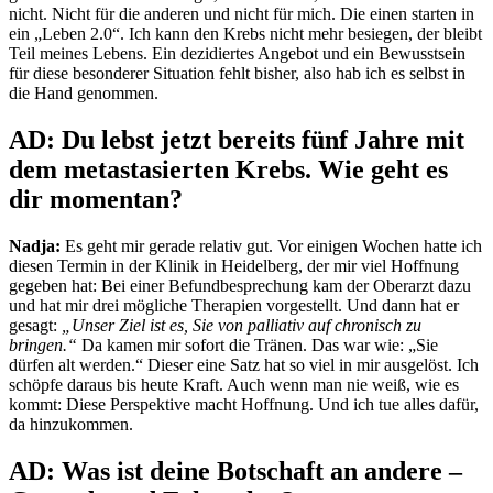
nicht. Nicht für die anderen und nicht für mich. Die einen starten in
ein „Leben 2.0“. Ich kann den Krebs nicht mehr besiegen, der bleibt
Teil meines Lebens. Ein dezidiertes Angebot und ein Bewusstsein
für diese besonderer Situation fehlt bisher, also hab ich es selbst in
die Hand genommen.
AD: Du lebst jetzt bereits fünf Jahre mit
dem metastasierten Krebs. Wie geht es
dir
momentan?
Nadja:
Es geht mir gerade relativ gut. Vor einigen Wochen hatte ich
diesen Termin in der Klinik in Heidelberg, der mir viel Hoffnung
gegeben hat: Bei einer Befundbesprechung kam der Oberarzt dazu
und hat mir drei mögliche Therapien vorgestellt. Und dann hat er
gesagt:
„Unser Ziel ist es, Sie von palliativ auf chronisch zu
bringen.“
Da kamen mir sofort die Tränen. Das war wie: „Sie
dürfen alt werden.“ Dieser eine Satz hat so viel in mir ausgelöst. Ich
schöpfe daraus bis heute Kraft. Auch wenn man nie weiß, wie es
kommt: Diese Perspektive macht Hoffnung. Und ich tue alles dafür,
da hinzukommen.
AD: Was ist deine Botschaft an andere –