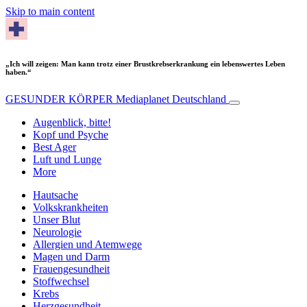
Skip to main content
„Ich will zeigen: Man kann trotz einer Brustkrebserkrankung ein lebenswertes Leben
haben.“
GESUNDER KÖRPER
Mediaplanet Deutschland
Augenblick, bitte!
Kopf und Psyche
Best Ager
Luft und Lunge
More
Hautsache
Volkskrankheiten
Unser Blut
Neurologie
Allergien und Atemwege
Magen und Darm
Frauengesundheit
Stoffwechsel
Krebs
Herzgesundheit