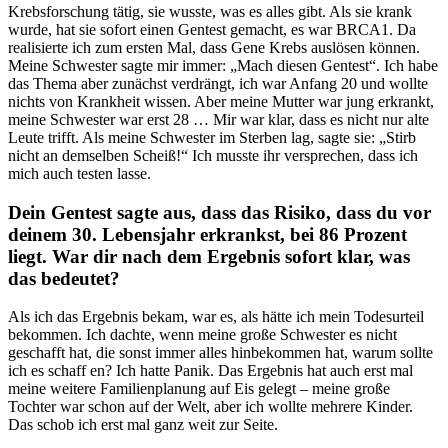
Krebsforschung tätig, sie wusste, was es alles gibt. Als sie krank
wurde, hat sie sofort einen Gentest gemacht, es war BRCA1. Da
realisierte ich zum ersten Mal, dass Gene Krebs auslösen können.
Meine Schwester sagte mir immer: „Mach diesen Gentest“. Ich habe
das Thema aber zunächst verdrängt, ich war Anfang 20 und wollte
nichts von Krankheit wissen. Aber meine Mutter war jung erkrankt,
meine Schwester war erst 28 … Mir war klar, dass es nicht nur alte
Leute trifft. Als meine Schwester im Sterben lag, sagte sie: „Stirb
nicht an demselben Scheiß!“ Ich musste ihr versprechen, dass ich
mich auch testen lasse.
Dein Gentest sagte aus, dass das Risiko, dass du vor
deinem 30. Lebensjahr erkrankst, bei 86 Prozent
liegt. War dir nach dem Ergebnis sofort klar, was
das bedeutet?
Als ich das Ergebnis bekam, war es, als hätte ich mein Todesurteil
bekommen. Ich dachte, wenn meine große Schwester es nicht
geschafft hat, die sonst immer alles hinbekommen hat, warum sollte
ich es schaff en? Ich hatte Panik. Das Ergebnis hat auch erst mal
meine weitere Familienplanung auf Eis gelegt – meine große
Tochter war schon auf der Welt, aber ich wollte mehrere Kinder.
Das schob ich erst mal ganz weit zur Seite.