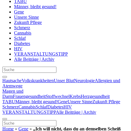
TABU
Männer, bleibt gesund!
Gene
Unsere Sinne
Zukunft Pflege
Schmerz
Cannabis
Schlaf
Diabetes
HIV
VERANSTALTUNGSTIPP
Alle Beiträge | Archiv
Hautsache
Volkskrankheiten
Unser Blut
Neurologie
Allergien und
Atemwege
Magen und
Darm
Frauengesundheit
Stoffwechsel
Krebs
Herzgesundheit
TABU
Männer, bleibt gesund!
Gene
Unsere Sinne
Zukunft Pflege
Schmerz
Cannabis
Schlaf
Diabetes
HIV
VERANSTALTUNGSTIPP
Alle Beiträge | Archiv
Home
»
Gene
»
„Ich will nicht, dass du an demselben Scheiß