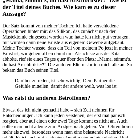
„Mama, stimmt‘s, du hast Arschbrüste?!“ Das ist
der Titel deines Buches. Wie kam es zu dieser
Aussage?
Der Satz kommt von meiner Tochter. Ich hatte verschiedene
Operationen hinter mir; das Silikon, das zunächst nach der
Mastektomie eingesetzt worden war, hatte ich nicht gut vertragen,
mir wurden dann neue Brüste aus eigenem Gewebe aufgebaut.
Meine Tochter wusste, dass ein Teil von meinem Po jetzt in meiner
Brust ist, wir gehen off en damit um. Als ich sie aus der Kita
abholte, rief sie eines Tages quer über den Platz: „Mama, stimmt’s,
du hast Arschbrüste?!“ Die anderen Eltern starrten mich alle an. So
bekam das Buch seinen Titel.
Darüber zu reden, ist sehr wichtig. Dem Partner die
Gefühle mitteilen, damit der andere weiß, was los ist.
Was rätst du anderen Betroffenen?
Etwas, das ich nicht gemacht habe – sich Zeit nehmen für
Entscheidungen. Ich kann jeden verstehen, der erst mal panisch
reagiert, aber auf einen oder zwei Tage kommt es nicht an. Auch
sollte man nicht alleine zum Arztgespräch gehen. Vier Ohren hören
mehr als zwei, besonders wenn man eine belastende Nachricht
erhält. Es ist auch gut, sich eine Zweit-meinung einzuholen. Und