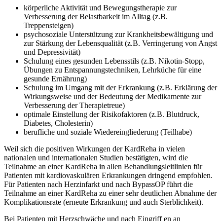
körperliche Aktivität und Bewegungstherapie zur
Verbesserung der Belastbarkeit im Alltag (z.B.
Treppensteigen)
psychosoziale Unterstützung zur Krankheitsbewältigung und
zur Stärkung der Lebensqualität (z.B. Verringerung von Angst
und Depressivität)
Schulung eines gesunden Lebensstils (z.B. Nikotin-Stopp,
Übungen zu Entspannungstechniken, Lehrküche für eine
gesunde Ernährung)
Schulung im Umgang mit der Erkrankung (z.B. Erklärung der
Wirkungsweise und der Bedeutung der Medikamente zur
Verbesserung der Therapietreue)
optimale Einstellung der Risikofaktoren (z.B. Blutdruck,
Diabetes, Cholesterin)
berufliche und soziale Wiedereingliederung (Teilhabe)
Weil sich die positiven Wirkungen der KardReha in vielen
nationalen und internationalen Studien bestätigten, wird die
Teilnahme an einer KardReha in allen Behandlungsleitlinien für
Patienten mit kardiovaskulären Erkrankungen dringend empfohlen.
Für Patienten nach Herzinfarkt und nach BypassOP führt die
Teilnahme an einer KardReha zu einer sehr deutlichen Abnahme der
Komplikationsrate (erneute Erkrankung und auch Sterblichkeit).
Bei Patienten mit Herzschwäche und nach Eingriff en an