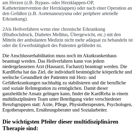
am Herzen (z.B. Bypass- oder Herzklappen-OP,
Katheterintervention der Herzklappen) oder nach einer Operation an
den Gefäßen (z.B. Aortenaneurysma oder periphere arterielle
Erkrankung).
2Als Heilverfahren wenn eine chronische Erkrankung
(Bluthochdruck, Diabetes Mellitus, Übergewicht, etc.) mit den
Mitteln der ambulanten Medizin nicht mehr adäquat zu behandeln ist
oder die Erwerbstätigkeit des Patienten gefährdet ist.
Die Anschlussrehabilitation muss noch im Akutkrankenhaus
beantragt werden. Das Heilverfahren kann von jedem
niedergelassenen Arzt (Hausarzt, Facharzt) beantragt werden. Die
KardReha hat das Ziel, die individuell bestmögliche körperliche und
seelische Gesundheit der Patienten mit Herz- und
Gefäßerkrankungen nachhaltig zu stabilisieren und die berufliche
und soziale ReIntegration zu ermöglichen. Damit dieser
ganzheitliche Ansatz gelingen kann, findet die KardReha in einem
multidisziplinären Team unter Beteiligung vieler verschiedener
Berufsgruppen statt: Ärzte, Pflege, Physiotherapeuten, Psychologen,
Ergotherapeuten, Ernährungsberater und Sozialarbeiter.
Die wichtigsten Pfeiler dieser multidisziplinären
Therapie sind: