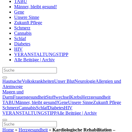
TABU
Männer, bleibt gesund!
Gene
Unsere Sinne
Zukunft Pflege
Schmerz
Cannabis
Schlaf
Diabetes
HIV
VERANSTALTUNGSTIPP
Alle Beiträge | Archiv
Hautsache
Volkskrankheiten
Unser Blut
Neurologie
Allergien und
Atemwege
Magen und
Darm
Frauengesundheit
Stoffwechsel
Krebs
Herzgesundheit
TABU
Männer, bleibt gesund!
Gene
Unsere Sinne
Zukunft Pflege
Schmerz
Cannabis
Schlaf
Diabetes
HIV
VERANSTALTUNGSTIPP
Alle Beiträge | Archiv
Home
»
Herzgesundheit
»
Kardiologische Rehabilitation –