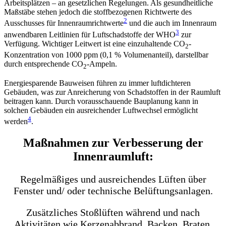
Arbeitsplätzen – an gesetzlichen Regelungen. Als gesundheitliche
Maßstäbe stehen jedoch die stoffbezogenen Richtwerte des
2
Ausschusses für Innenraumrichtwerte
und die auch im Innenraum
3
anwendbaren Leitlinien für Luftschadstoffe der WHO
zur
Verfügung. Wichtiger Leitwert ist eine einzuhaltende CO
-
2
Konzentration von 1000 ppm (0,1 % Volumenanteil), darstellbar
durch entsprechende CO
-Ampeln.
2
Energiesparende Bauweisen führen zu immer luftdichteren
Gebäuden, was zur Anreicherung von Schadstoffen in der Raumluft
beitragen kann. Durch vorausschauende Bauplanung kann in
solchen Gebäuden ein ausreichender Luftwechsel ermöglicht
4
werden
.
Maßnahmen zur Verbesserung der
Innenraumluft:
Regelmäßiges und ausreichendes Lüften über
Fenster und/ oder technische Belüftungsanlagen.
Zusätzliches Stoßlüften während und nach
Aktivitäten wie Kerzenabbrand, Backen, Braten,