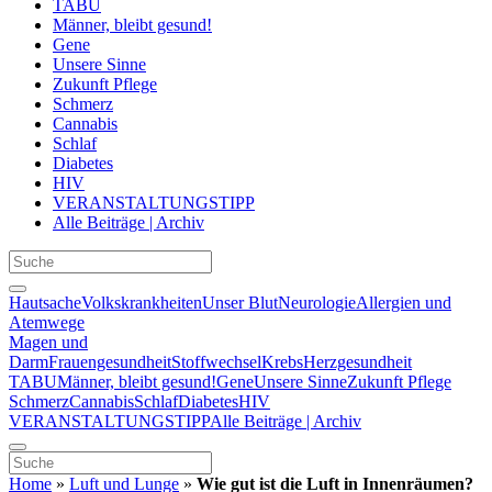
TABU
Männer, bleibt gesund!
Gene
Unsere Sinne
Zukunft Pflege
Schmerz
Cannabis
Schlaf
Diabetes
HIV
VERANSTALTUNGSTIPP
Alle Beiträge | Archiv
Hautsache
Volkskrankheiten
Unser Blut
Neurologie
Allergien und
Atemwege
Magen und
Darm
Frauengesundheit
Stoffwechsel
Krebs
Herzgesundheit
TABU
Männer, bleibt gesund!
Gene
Unsere Sinne
Zukunft Pflege
Schmerz
Cannabis
Schlaf
Diabetes
HIV
VERANSTALTUNGSTIPP
Alle Beiträge | Archiv
Home
»
Luft und Lunge
»
Wie gut ist die Luft in Innenräumen?