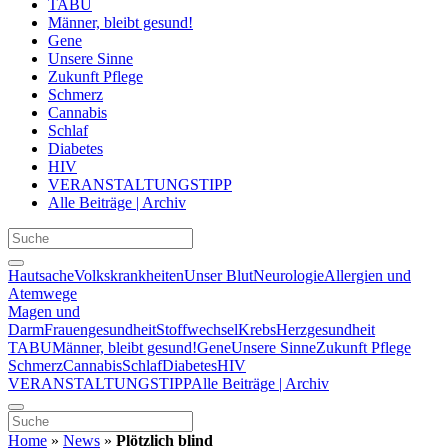
TABU
Männer, bleibt gesund!
Gene
Unsere Sinne
Zukunft Pflege
Schmerz
Cannabis
Schlaf
Diabetes
HIV
VERANSTALTUNGSTIPP
Alle Beiträge | Archiv
Hautsache
Volkskrankheiten
Unser Blut
Neurologie
Allergien und
Atemwege
Magen und
Darm
Frauengesundheit
Stoffwechsel
Krebs
Herzgesundheit
TABU
Männer, bleibt gesund!
Gene
Unsere Sinne
Zukunft Pflege
Schmerz
Cannabis
Schlaf
Diabetes
HIV
VERANSTALTUNGSTIPP
Alle Beiträge | Archiv
Home
»
News
»
Plötzlich blind