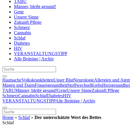
TABU
Männer, bleibt gesund!
Gene
Unsere Sinne
Zukunft Pflege
Schmerz
Cannabis
Schlaf
Diabetes
HIV
VERANSTALTUNGSTIPP
Alle Beiträge | Archiv
Hautsache
Volkskrankheiten
Unser Blut
Neurologie
Allergien und Ate
Magen und Darm
Frauengesundheit
Stoffwechsel
Krebs
Herzgesundhei
TABU
Männer, bleibt gesund!
Gene
Unsere Sinne
Zukunft Pflege
Schmerz
Cannabis
Schlaf
Diabetes
HIV
VERANSTALTUNGSTIPP
Alle Beiträge | Archiv
Home
»
Schlaf
»
Der unterschätzte Wert des Bettes
Schlaf