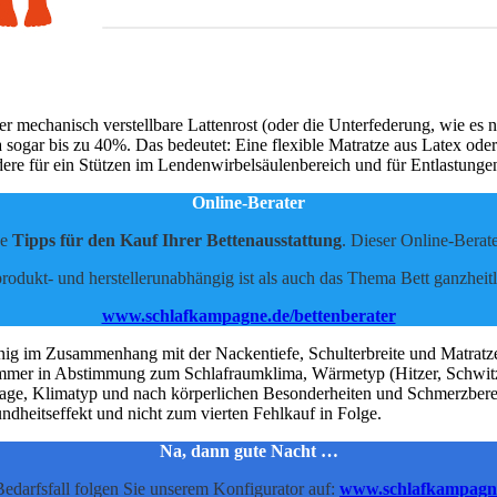
er mechanisch verstellbare Lattenrost (oder die Unterfederung, wie e
a sogar bis zu 40%. Das bedeutet: Eine flexible Matratze aus Latex od
ere für ein Stützen im Lendenwirbelsäulenbereich und für Entlastungen
Online-Berater
he
Tipps für den Kauf Ihrer Bettenausstattung
. Dieser Online-Berate
produkt- und herstellerunabhängig ist als auch das Thema Bett ganzheit
www.schlafkampagne.de/bettenberater
g im Zusammenhang mit der Nackentiefe, Schulterbreite und Matratzen
immer in Abstimmung zum Schlafraumklima, Wärmetyp (Hitzer, Schwitze
aflage, Klimatyp und nach körperlichen Besonderheiten und Schmerzber
dheitseffekt und nicht zum vierten Fehlkauf in Folge.
Na, dann gute Nacht …
edarfsfall folgen Sie unserem Konfigurator auf:
www.schlafkampagn