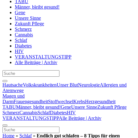
TABU
Männer, bleibt gesund!
Gene
Unsere Sinne
Zukunft Pflege
Schmerz
Cannabis
Schlaf
Diabetes
HIV
VERANSTALTUNGSTIPP
Alle Beiträge | Archiv
Hautsache
Volkskrankheiten
Unser Blut
Neurologie
Allergien und
Atemwege
Magen und
Darm
Frauengesundheit
Stoffwechsel
Krebs
Herzgesundheit
TABU
Männer, bleibt gesund!
Gene
Unsere Sinne
Zukunft Pflege
Schmerz
Cannabis
Schlaf
Diabetes
HIV
VERANSTALTUNGSTIPP
Alle Beiträge | Archiv
Home
»
Schlaf
»
Endlich gut schlafen – 8 Tipps für einen