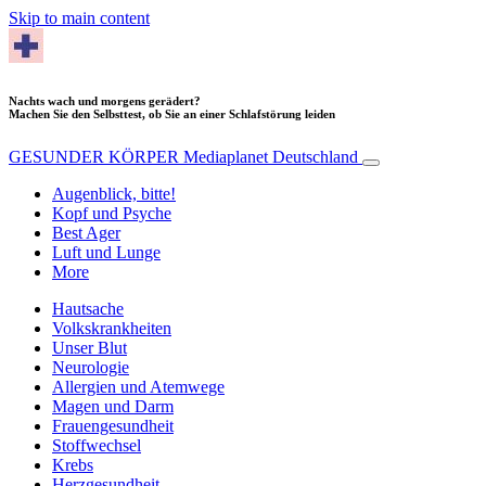
Skip to main content
Nachts wach und morgens gerädert?
Machen Sie den Selbsttest, ob Sie an einer Schlafstörung leiden
GESUNDER KÖRPER
Mediaplanet Deutschland
Augenblick, bitte!
Kopf und Psyche
Best Ager
Luft und Lunge
More
Hautsache
Volkskrankheiten
Unser Blut
Neurologie
Allergien und Atemwege
Magen und Darm
Frauengesundheit
Stoffwechsel
Krebs
Herzgesundheit