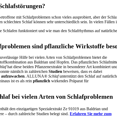
 Schlafstörungen?
troffene mit Schlafproblemen schon vieles ausprobiert, aber der Schlaf
n schlechten Schlaf können sehr unterschiedlich sein. In vielen Fällen i
e Schlafen funktioniert und wie man den Schlafrhythmus auf natürlich
fproblemen sind pflanzliche Wirkstoffe bes
uverlässige Hilfe bei vielen Arten von Schlafproblemen bietet die
offkombination aus Baldrian und Hopfen. Das pflanzliches Schlafmitt
hlaf
hat diese beiden Pflanzenextrakte in besonderer Art kombiniert un
l konnte nämlich in zahlreichen
Studien
beweisen, dass es dabei
r aufzuwachen
. ALLUNA®
Schlaf
unterstützt den Schlaf auf natürlich
aus ist es als rein
pflanzlich
wirkendes
Präparat für
af bei vielen Arten von Schlafproblemen
thält den einzigartigen Spezialextrakt Ze 91019 aus Baldrian und
re – durch zahlreiche Studien belegt sind.
Erfahren Sie mehr
zum