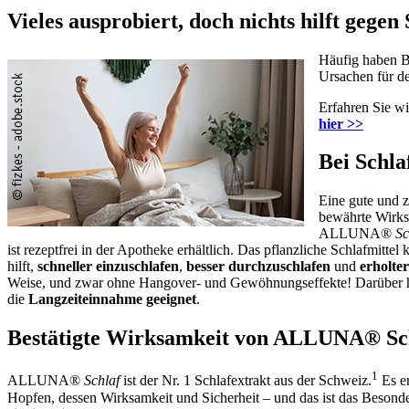
Vieles ausprobiert, doch nichts hilft gegen
Häufig haben Be
Ursachen für de
Erfahren Sie wi
hier >>
Bei Schla
Eine gute und z
bewährte Wirkst
ALLUNA®
Sc
ist rezeptfrei in der Apotheke erhältlich. Das pflanzliche Schlafmitte
hilft,
schneller einzuschlafen
,
besser durchzuschlafen
und
erholte
Weise, und zwar ohne Hangover- und Gewöhnungseffekte! Darüber hin
die
Langzeiteinnahme geeignet
.
Bestätigte Wirksamkeit von ALLUNA® Schl
1
ALLUNA®
Schlaf
ist der Nr. 1 Schlafextrakt aus der Schweiz.
Es en
Hopfen, dessen Wirksamkeit und Sicherheit – und das ist das Besonde