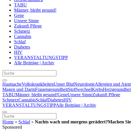
TABU
Männer, bleibt gesund!
Gene
Unsere Sinne
Zukunft Pflege
Schmerz
Cannabis
Schlaf
Diabetes
HIV
VERANSTALTUNGSTIPP
Alle Beiträge | Archiv
Hautsache
Volkskrankheiten
Unser Blut
Neurologie
Allergien und Ate
Magen und Darm
Frauengesundheit
Stoffwechsel
Krebs
Herzgesundhei
TABU
Männer, bleibt gesund!
Gene
Unsere Sinne
Zukunft Pflege
Schmerz
Cannabis
Schlaf
Diabetes
HIV
VERANSTALTUNGSTIPP
Alle Beiträge | Archiv
Home
»
Schlaf
»
Nachts wach und morgens gerädert?Machen Sie de
Sponsored