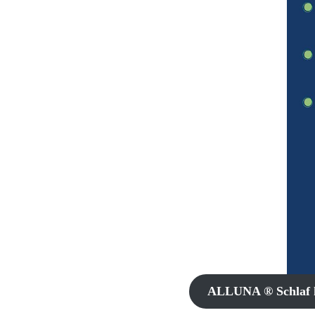
ALLUNA
®
Schlaf 