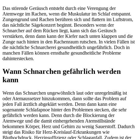
Das störende Geräusch entsteht durch eine Verengung der
Atemwege im Rachen, wenn die Muskulatur im Schlaf entspannt.
Zungengrund und Rachen berühren sich und flattern im Luftstrom,
das nächtliche Sägekonzert beginnt. Besonders wenn der
Schnarcher auf dem Rücken liegt, kann sich das Geräusch
verstärken, denn dann kann der Kiefer nach unten klappen und die
Zunge nach hinten in den Rachenraum rutschen. In vielen Fällen ist
die nächtliche Schnarcherei gesundheitlich ungefährlich. Doch in
manchen Fällen können ernsthafte gesundheitliche Probleme
dahinterstecken.
Wann Schnarchen gefährlich werden
kann
Wenn das Schnarchen ungewöhnlich laut oder unregelmäßig ist
oder Atemaussetzer hinzukommen, dann sollte das Problem auf
jeden Fall ärztlich abgeklärt werden. Denn dann kann eine
sogenannte Schlafapnoe hinter den Problemen stecken, die sehr
gefährlich werden kann. Denn durch die Blockierung der
Atemwege und die damit einhergehenden Atemstillstände
bekommen Körper, Herz und Gehirn zu wenig Sauerstoff. Dadurch
steigt das Risiko für Herz-Kreislauf-Erkrankungen wie
Bluthochdruck, Herzinsuffizienz oder Schlaganfall. Zudem ist der