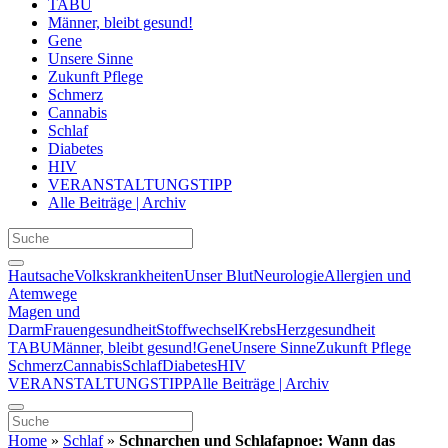
TABU
Männer, bleibt gesund!
Gene
Unsere Sinne
Zukunft Pflege
Schmerz
Cannabis
Schlaf
Diabetes
HIV
VERANSTALTUNGSTIPP
Alle Beiträge | Archiv
Hautsache
Volkskrankheiten
Unser Blut
Neurologie
Allergien und
Atemwege
Magen und
Darm
Frauengesundheit
Stoffwechsel
Krebs
Herzgesundheit
TABU
Männer, bleibt gesund!
Gene
Unsere Sinne
Zukunft Pflege
Schmerz
Cannabis
Schlaf
Diabetes
HIV
VERANSTALTUNGSTIPP
Alle Beiträge | Archiv
Home
»
Schlaf
»
Schnarchen und Schlafapnoe: Wann das