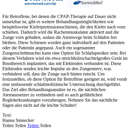
Für Betroffene, bei denen die CPAP-Therapie auf Dauer nicht
umsetzbar ist, gibt es weitere Behandlungsmöglichkeiten wie
beispielsweise Kieferprotrusionsschienen, die den Kiefer nach vorn
schieben. Dadurch wird die Rachenmuskulatur aktiviert und die
Zunge vorn gehalten, sodass die Atemwege beim Schlafen frei
bleiben. Diese Schienen werden ganz individuell auf den Patienten
oder die Patientin angepasst. Auch ein sogenannter
Zungenschrittmacher kann eine Option für Schlafapnoiker sein: Bei
diesem Verfahren wird ein etwa streichholzschachtelgroßes Gerät im
Brustbereich implantiert, das mit Elektroden verbunden ist. Diese
Elektroden senden leichte Impulse an den Zungennerv, was
verhindern soll, dass die Zunge nach hinten rutscht. Um
festzustellen, ob diese Option für Betroffene geeignet ist, wird vorab
eine umfassende schlafmedizinische Untersuchung durchgeführt.
Das Ziel aller Behandlungsansätze ist es, die nächtlichen
Atemaussetzer zu verhindern und so auch gefährlichen
Begleiterkrankungen vorzubeugen. Nehmen Sie das nächtliche
Sägen also nicht auf die leichte Schulter!
Text:
Hanna Sinnecker
Teilen
Teilen
Teilen
Teilen