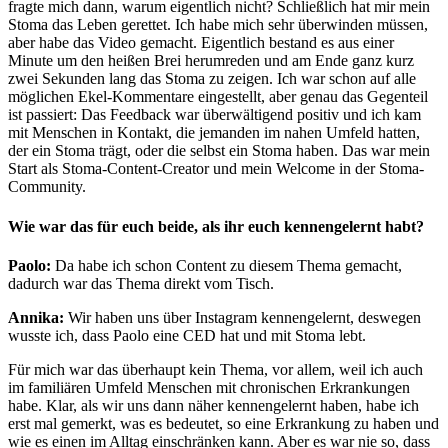
fragte mich dann, warum eigentlich nicht? Schließlich hat mir mein
Stoma das Leben gerettet. Ich habe mich sehr überwinden müssen,
aber habe das Video gemacht. Eigentlich bestand es aus einer
Minute um den heißen Brei herumreden und am Ende ganz kurz
zwei Sekunden lang das Stoma zu zeigen. Ich war schon auf alle
möglichen Ekel-Kommentare eingestellt, aber genau das Gegenteil
ist passiert: Das Feedback war überwältigend positiv und ich kam
mit Menschen in Kontakt, die jemanden im nahen Umfeld hatten,
der ein Stoma trägt, oder die selbst ein Stoma haben. Das war mein
Start als Stoma-Content-Creator und mein Welcome in der Stoma-
Community.
Wie war das für euch beide, als ihr euch kennengelernt habt?
Paolo:
Da habe ich schon Content zu diesem Thema gemacht,
dadurch war das Thema direkt vom Tisch.
Annika:
Wir haben uns über Instagram kennengelernt, deswegen
wusste ich, dass Paolo eine CED hat und mit Stoma lebt.
Für mich war das überhaupt kein Thema, vor allem, weil ich auch
im familiären Umfeld Menschen mit chronischen Erkrankungen
habe. Klar, als wir uns dann näher kennengelernt haben, habe ich
erst mal gemerkt, was es bedeutet, so eine Erkrankung zu haben und
wie es einen im Alltag einschränken kann. Aber es war nie so, dass