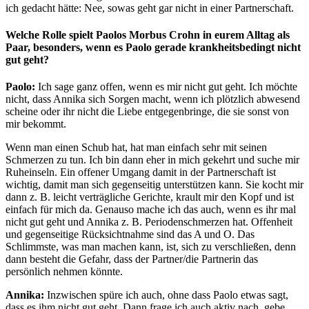
ich gedacht hätte: Nee, sowas geht gar nicht in einer Partnerschaft.
Welche Rolle spielt Paolos Morbus Crohn in eurem Alltag als
Paar, besonders, wenn es Paolo gerade krankheitsbedingt nicht
gut geht?
Paolo:
Ich sage ganz offen, wenn es mir nicht gut geht. Ich möchte
nicht, dass Annika sich Sorgen macht, wenn ich plötzlich abwesend
scheine oder ihr nicht die Liebe entgegenbringe, die sie sonst von
mir bekommt.
Wenn man einen Schub hat, hat man einfach sehr mit seinen
Schmerzen zu tun. Ich bin dann eher in mich gekehrt und suche mir
Ruheinseln. Ein offener Umgang damit in der Partnerschaft ist
wichtig, damit man sich gegenseitig unterstützen kann. Sie kocht mir
dann z. B. leicht verträgliche Gerichte, krault mir den Kopf und ist
einfach für mich da. Genauso mache ich das auch, wenn es ihr mal
nicht gut geht und Annika z. B. Periodenschmerzen hat. Offenheit
und gegenseitige Rücksichtnahme sind das A und O. Das
Schlimmste, was man machen kann, ist, sich zu verschließen, denn
dann besteht die Gefahr, dass der Partner/die Partnerin das
persönlich nehmen könnte.
Annika:
Inzwischen spüre ich auch, ohne dass Paolo etwas sagt,
dass es ihm nicht gut geht. Dann frage ich auch aktiv nach, gebe