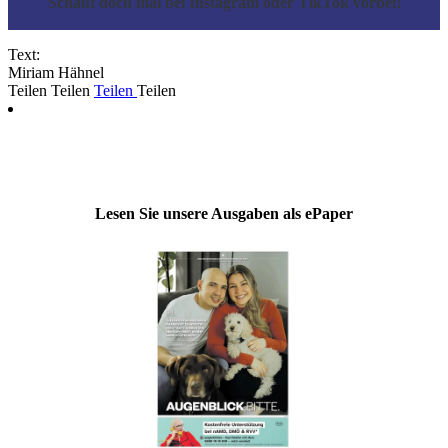
Schaut doch mal bei Instagram oder TikTok vorbei!
instagram.com/paolo.phoenix
|
tiktok.com/@paolo_phoenix
Text:
Miriam Hähnel
Teilen
Teilen
Teilen
Teilen
Lesen Sie unsere Ausgaben als ePaper