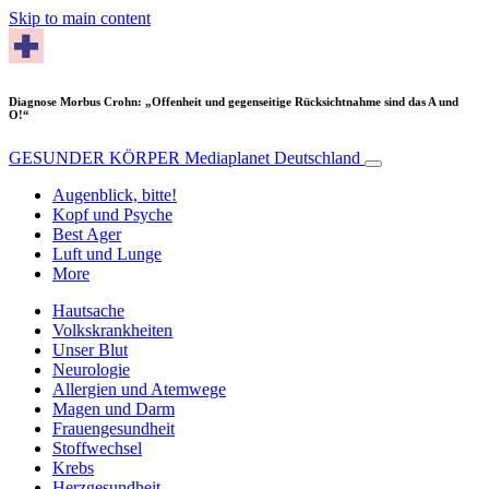
Skip to main content
Diagnose Morbus Crohn: „Offenheit und gegenseitige Rücksichtnahme sind das A und
O!“
GESUNDER KÖRPER
Mediaplanet Deutschland
Augenblick, bitte!
Kopf und Psyche
Best Ager
Luft und Lunge
More
Hautsache
Volkskrankheiten
Unser Blut
Neurologie
Allergien und Atemwege
Magen und Darm
Frauengesundheit
Stoffwechsel
Krebs
Herzgesundheit