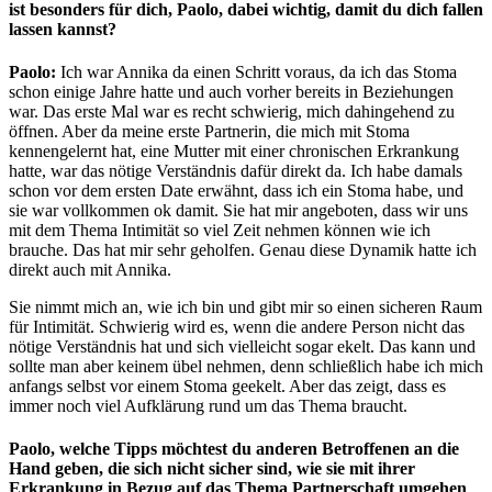
ist besonders für dich, Paolo, dabei wichtig, damit du dich fallen
lassen kannst?
Paolo:
Ich war Annika da einen Schritt voraus, da ich das Stoma
schon einige Jahre hatte und auch vorher bereits in Beziehungen
war. Das erste Mal war es recht schwierig, mich dahingehend zu
öffnen. Aber da meine erste Partnerin, die mich mit Stoma
kennengelernt hat, eine Mutter mit einer chronischen Erkrankung
hatte, war das nötige Verständnis dafür direkt da. Ich habe damals
schon vor dem ersten Date erwähnt, dass ich ein Stoma habe, und
sie war vollkommen ok damit. Sie hat mir angeboten, dass wir uns
mit dem Thema Intimität so viel Zeit nehmen können wie ich
brauche. Das hat mir sehr geholfen. Genau diese Dynamik hatte ich
direkt auch mit Annika.
Sie nimmt mich an, wie ich bin und gibt mir so einen sicheren Raum
für Intimität. Schwierig wird es, wenn die andere Person nicht das
nötige Verständnis hat und sich vielleicht sogar ekelt. Das kann und
sollte man aber keinem übel nehmen, denn schließlich habe ich mich
anfangs selbst vor einem Stoma geekelt. Aber das zeigt, dass es
immer noch viel Aufklärung rund um das Thema braucht.
Paolo, welche Tipps möchtest du anderen Betroffenen an die
Hand geben, die sich nicht sicher sind, wie sie mit ihrer
Erkrankung in Bezug auf das Thema Partnerschaft umgehen