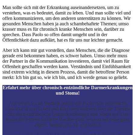
Man sollte sich mit der Erkrankung auseinandersetzen, um zu
verstehen, was es bedeutet, damit zu leben. Und man sollte viel und
offen kommunizieren, um den anderen unterstützen zu können. Wir
gesunden Menschen haben ja auch schambehaftete Themen; umso
krasser muss es für chronisch kranke Menschen sein, darüber zu
sprechen. Dass Paolo so offen damit umgeht und in der
Öffentlichkeit dazu aufklärt, hat es für uns nur leichter gemacht.
Aber ich kann mir gut vorstellen, dass Menschen, die die Diagnose
gerade erst bekommen haben, es schwer haben. Umso mehr muss
der Partner in die Kommunikation investieren, damit viel Raum für
Offenheit geschaffen werden kann. Verständnis und Einfühlsamkeit
sind extrem wichtig in diesem Prozess, damit die betroffene Person
merkt: Ich bin gut so, wie ich bin, und ich werde genau so geliebt.
Erfahrt mehr über chronisch-entzündliche Darmerkrankungen
und Stoma!
Auf seinen Social Media-Kanälen teilt Paolo viele persönliche
Einblicke in sein Leben und klärt unter anderem über die Themen
chronisch-entzündliche Darmerkrankungen und Stoma auf. Das
macht der leidenschaftliche Musiker ganz bewusst auf seine ganz
eigene, humorvolle Art und Weise.