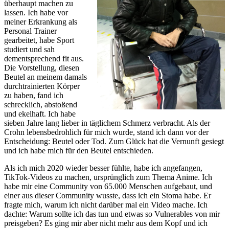
überhaupt machen zu
lassen. Ich habe vor
meiner Erkrankung als
Personal Trainer
gearbeitet, habe Sport
studiert und sah
dementsprechend fit aus.
Die Vorstellung, diesen
Beutel an meinem damals
durchtrainierten Körper
zu haben, fand ich
schrecklich, abstoßend
und ekelhaft. Ich habe
sieben Jahre lang lieber in täglichem Schmerz verbracht. Als der
Crohn lebensbedrohlich für mich wurde, stand ich dann vor der
Entscheidung: Beutel oder Tod. Zum Glück hat die Vernunft gesiegt
und ich habe mich für den Beutel entschieden.
Als ich mich 2020 wieder besser fühlte, habe ich angefangen,
TikTok-Videos zu machen, ursprünglich zum Thema Anime. Ich
habe mir eine Community von 65.000 Menschen aufgebaut, und
einer aus dieser Community wusste, dass ich ein Stoma habe. Er
fragte mich, warum ich nicht darüber mal ein Video mache. Ich
dachte: Warum sollte ich das tun und etwas so Vulnerables von mir
preisgeben? Es ging mir aber nicht mehr aus dem Kopf und ich