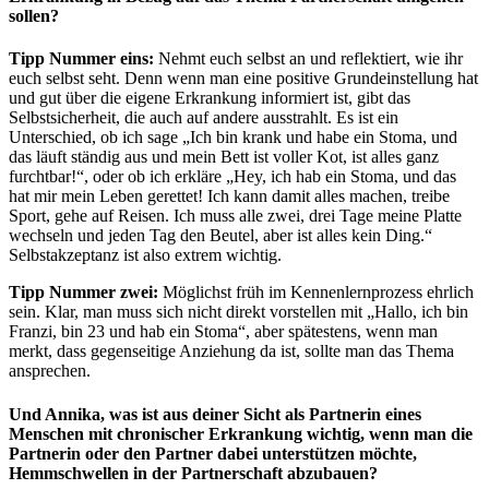
sollen?
Tipp Nummer eins:
Nehmt euch selbst an und reflektiert, wie ihr
euch selbst seht. Denn wenn man eine positive Grundeinstellung hat
und gut über die eigene Erkrankung informiert ist, gibt das
Selbstsicherheit, die auch auf andere ausstrahlt. Es ist ein
Unterschied, ob ich sage „Ich bin krank und habe ein Stoma, und
das läuft ständig aus und mein Bett ist voller Kot, ist alles ganz
furchtbar!“, oder ob ich erkläre „Hey, ich hab ein Stoma, und das
hat mir mein Leben gerettet! Ich kann damit alles machen, treibe
Sport, gehe auf Reisen. Ich muss alle zwei, drei Tage meine Platte
wechseln und jeden Tag den Beutel, aber ist alles kein Ding.“
Selbstakzeptanz ist also extrem wichtig.
Tipp Nummer zwei:
Möglichst früh im Kennenlernprozess ehrlich
sein. Klar, man muss sich nicht direkt vorstellen mit „Hallo, ich bin
Franzi, bin 23 und hab ein Stoma“, aber spätestens, wenn man
merkt, dass gegenseitige Anziehung da ist, sollte man das Thema
ansprechen.
Und Annika, was ist aus deiner Sicht als Partnerin eines
Menschen mit chronischer Erkrankung wichtig, wenn man die
Partnerin oder den Partner dabei unterstützen möchte,
Hemmschwellen in der Partnerschaft abzubauen?