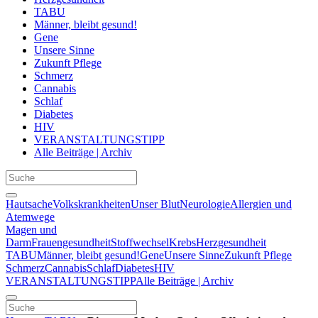
TABU
Männer, bleibt gesund!
Gene
Unsere Sinne
Zukunft Pflege
Schmerz
Cannabis
Schlaf
Diabetes
HIV
VERANSTALTUNGSTIPP
Alle Beiträge | Archiv
Hautsache
Volkskrankheiten
Unser Blut
Neurologie
Allergien und
Atemwege
Magen und
Darm
Frauengesundheit
Stoffwechsel
Krebs
Herzgesundheit
TABU
Männer, bleibt gesund!
Gene
Unsere Sinne
Zukunft Pflege
Schmerz
Cannabis
Schlaf
Diabetes
HIV
VERANSTALTUNGSTIPP
Alle Beiträge | Archiv