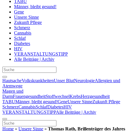
TABU
Männer, bleibt gesund!
Gene
Unsere Sinne
Zukunft Pflege
Schmerz
Cannabis
Schlaf
Diabetes
HIV
VERANSTALTUNGSTIPP
Alle Beiträge | Archiv
Hautsache
Volkskrankheiten
Unser Blut
Neurologie
Allergien und
Atemwege
Magen und
Darm
Frauengesundheit
Stoffwechsel
Krebs
Herzgesundheit
TABU
Männer, bleibt gesund!
Gene
Unsere Sinne
Zukunft Pflege
Schmerz
Cannabis
Schlaf
Diabetes
HIV
VERANSTALTUNGSTIPP
Alle Beiträge | Archiv
Home
»
Unsere Sinne
»
Thomas Rath, Brillenträger des Jahres