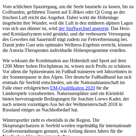
Vom schlichten Spaziergang, um die Seele baumeln zu lassen, bis zu
Golfrunden, geführten Touren auf E-Bikes oder Qi Gong an der
frischen Luft reicht das Angebot. Dabei wirkt die Höhenlage
insgeheim ihre Wunder, weil die Luft in den mittleren alpinen Lagen
von sich aus dünner ist, wird
der Stoffwechsel angeregt
. Das Herz-
und Kreislaufsystem wird gestärkt, und die verbesserte Versorgung
des Gewebes mit Sauerstoff trägt zudem zur Fettverbrennung bei.
Damit jeder Gast sein optimales Wellness-Ergebnis erreicht, können
die Astoria-Therapeuten individuelle Höhenprogramme erstellen.
Wie wirksam die Kombination aus Höhenluft und Sport auf dem
1200 Meter hohen Hochplateau ist, wissen auch Profis zu schätzen.
Vor allem die Spitzenteams im Fußball trainieren seit Jahrzehnten in
der Sommerpause in den Alpen. Der deutsche Fußballbund hat sich
erstmals für Seefeld entschieden, um die Nationalmannschaft im
Falle einer erfolgreichen
EM-Qualifikation 2020
für die
Länderspiele vorzubereiten. Naturrasenplätze und ein Kleinfeld
bieten hervorragende Bedingungen für Joachim Loews Kader, der
nach seinem vorzeitigen Aus bei der Weltmeisterschaft 2018 in
Russland einiges an Nachholbedarf hat.
Wintersportler zieht es ebenfalls in die Region. Die
Skisprungschanzen in Seefeld werden regelmäßig für internationale
Großveranstaltungen genutzt, wie Anfang diesen Jahres für die