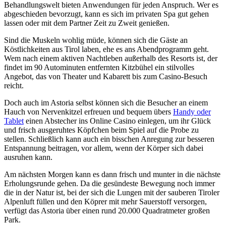
Behandlungswelt bieten Anwendungen für jeden Anspruch. Wer es
abgeschieden bevorzugt, kann es sich im privaten Spa gut gehen
lassen oder mit dem Partner Zeit zu Zweit genießen.
Sind die Muskeln wohlig müde, können sich die Gäste an
Köstlichkeiten aus Tirol laben, ehe es ans Abendprogramm geht.
Wem nach einem aktiven Nachtleben außerhalb des Resorts ist, der
findet im 90 Autominuten entfernten Kitzbühel ein stilvolles
Angebot, das von Theater und Kabarett bis zum Casino-Besuch
reicht.
Doch auch im Astoria selbst können sich die Besucher an einem
Hauch von Nervenkitzel erfreuen und bequem übers
Handy oder
Tablet
einen Abstecher ins Online Casino einlegen, um ihr Glück
und frisch ausgeruhtes Köpfchen beim Spiel auf die Probe zu
stellen. Schließlich kann auch ein bisschen Anregung zur besseren
Entspannung beitragen, vor allem, wenn der Körper sich dabei
ausruhen kann.
Am nächsten Morgen kann es dann frisch und munter in die nächste
Erholungsrunde gehen. Da die gesündeste Bewegung noch immer
die in der Natur ist, bei der sich die Lungen mit der sauberen Tiroler
Alpenluft füllen und den Köprer mit mehr Sauerstoff versorgen,
verfügt das Astoria über einen rund 20.000 Quadratmeter großen
Park.