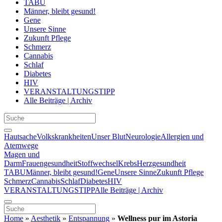
TABU
Männer, bleibt gesund!
Gene
Unsere Sinne
Zukunft Pflege
Schmerz
Cannabis
Schlaf
Diabetes
HIV
VERANSTALTUNGSTIPP
Alle Beiträge | Archiv
Hautsache
Volkskrankheiten
Unser Blut
Neurologie
Allergien und
Atemwege
Magen und
Darm
Frauengesundheit
Stoffwechsel
Krebs
Herzgesundheit
TABU
Männer, bleibt gesund!
Gene
Unsere Sinne
Zukunft Pflege
Schmerz
Cannabis
Schlaf
Diabetes
HIV
VERANSTALTUNGSTIPP
Alle Beiträge | Archiv
Home
»
Aesthetik
»
Entspannung
»
Wellness pur im Astoria