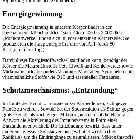
Ergänzung zur üblichen Schulmedizin.
Energiegewinnung
Die Energiegewinnung in unserem Körper findet in den
sogenannten „Mitochondrien“ statt. Circa 500 bis 5.000 dieser
„Minikraftwerke“ finden sich in jeder einzelnen Körperzelle. Sie
produzieren die Hauptenergie in Form von ATP (circa 80
Kilogramm pro Tag.)
Damit dieser Energiestoffwechsel stattfinden kann, benötigt der
Körper die Makronährstoffe Fett, Eiweiß und Kohlehydrate sowie
Mirkonährstoffe, besonders Vitamine, Mineralien, Spurenelemente,
vitaminähnliche Stoffe wie Q10 und essentiellen Fettsäuren.
Schutzmeachnismus: „Entzündung“
Im Laufe der Evolution musste unser Körper lernen, sich gegen
Feinde zu wehren. Sowohl bei der Stressreaktion als Schutz gegen
große Feinde als auch gegen Mikroorganismen hat die Natur als
Antwort die Aktivierung des Immunsystems in Form einer
Entzündung entwickelt. Die Entzündung bewirkt, dass unter
anderem agressive Substanzen ausgeschüttet werden (freie
Radikale), um die Eindringlinge zu neutralisieren. Mikronährstoffe