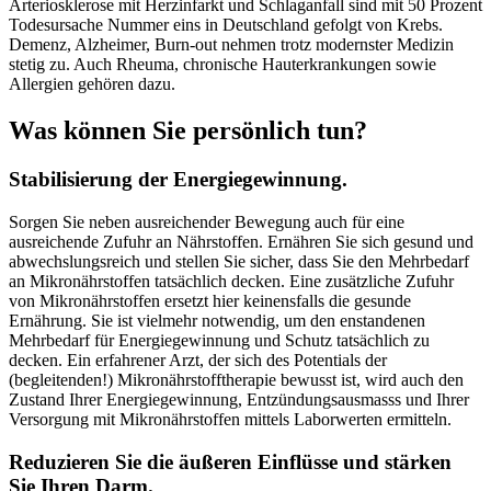
Arteriosklerose mit Herzinfarkt und Schlaganfall sind mit 50 Prozent
Todesursache Nummer eins in Deutschland gefolgt von Krebs.
Demenz, Alzheimer, Burn-out nehmen trotz modernster Medizin
stetig zu. Auch Rheuma, chronische Hauterkrankungen sowie
Allergien gehören dazu.
Was können Sie persönlich tun?
Stabilisierung der Energiegewinnung.
Sorgen Sie neben ausreichender Bewegung auch für eine
ausreichende Zufuhr an Nährstoffen. Ernähren Sie sich gesund und
abwechslungsreich und stellen Sie sicher, dass Sie den Mehrbedarf
an Mikronährstoffen tatsächlich decken. Eine zusätzliche Zufuhr
von Mikronährstoffen ersetzt hier keinensfalls die gesunde
Ernährung. Sie ist vielmehr notwendig, um den enstandenen
Mehrbedarf für Energiegewinnung und Schutz tatsächlich zu
decken. Ein erfahrener Arzt, der sich des Potentials der
(begleitenden!) Mikronährstofftherapie bewusst ist, wird auch den
Zustand Ihrer Energiegewinnung, Entzündungsausmasss und Ihrer
Versorgung mit Mikronährstoffen mittels Laborwerten ermitteln.
Reduzieren Sie die äußeren Einflüsse und stärken
Sie Ihren Darm.