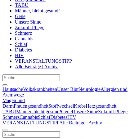
TABU
Männer, bleibt gesund!
Gene
Unsere Sinne
Zukunft Pflege
Schmerz
Cannabis
Schlaf
Diabetes
HIV
VERANSTALTUNGSTIPP
Alle Beiträge | Archiv
Hautsache
Volkskrankheiten
Unser Blut
Neurologie
Allergien und
Atemwege
Magen und
Darm
Frauengesundheit
Stoffwechsel
Krebs
Herzgesundheit
TABU
Männer, bleibt gesund!
Gene
Unsere Sinne
Zukunft Pflege
Schmerz
Cannabis
Schlaf
Diabetes
HIV
VERANSTALTUNGSTIPP
Alle Beiträge | Archiv