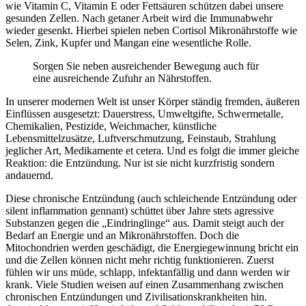
wie Vitamin C, Vitamin E oder Fettsäuren schützen dabei unsere
gesunden Zellen. Nach getaner Arbeit wird die Immunabwehr
wieder gesenkt. Hierbei spielen neben Cortisol Mikronährstoffe wie
Selen, Zink, Kupfer und Mangan eine wesentliche Rolle.
Sorgen Sie neben ausreichender Bewegung auch für
eine ausreichende Zufuhr an Nährstoffen.
In unserer modernen Welt ist unser Körper ständig fremden, äußeren
Einflüssen ausgesetzt: Dauerstress, Umweltgifte, Schwermetalle,
Chemikalien, Pestizide, Weichmacher, künstliche
Lebensmittelzusätze, Luftverschmutzung, Feinstaub, Strahlung
jeglicher Art, Medikamente et cetera. Und es folgt die immer gleiche
Reaktion: die Entzündung. Nur ist sie nicht kurzfristig sondern
andauernd.
Diese chronische Entzündung (auch schleichende Entzündung oder
silent inflammation gennant) schüttet über Jahre stets agressive
Substanzen gegen die „Eindringlinge“ aus. Damit steigt auch der
Bedarf an Energie und an Mikronährstoffen. Doch die
Mitochondrien werden geschädigt, die Energiegewinnung bricht ein
und die Zellen können nicht mehr richtig funktionieren. Zuerst
fühlen wir uns müde, schlapp, infektanfällig und dann werden wir
krank. Viele Studien weisen auf einen Zusammenhang zwischen
chronischen Entzündungen und Zivilisationskrankheiten hin.