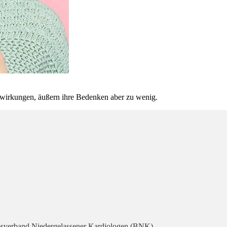
nwirkungen, äußern ihre Bedenken aber zu wenig.
desverband Niedergelassener Kardiologen (BNK)