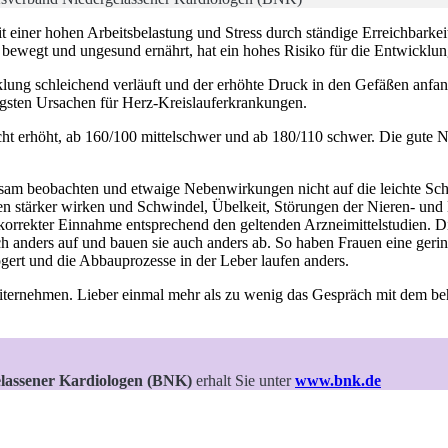
 einer hohen Arbeitsbelastung und Stress durch ständige Erreichbarke
bewegt und ungesund ernährt, hat ein hohes Risiko für die Entwicklu
cklung schleichend verläuft und der erhöhte Druck in den Gefäßen anfan
tigsten Ursachen für Herz-Kreislauferkrankungen.
icht erhöht, ab 160/100 mittelschwer und ab 180/110 schwer. Die gute 
sam beobachten und etwaige Nebenwirkungen nicht auf die leichte Sch
 stärker wirken und Schwindel, Übelkeit, Störungen der Nieren- und
z korrekter Einnahme entsprechend den geltenden Arzneimittelstudien.
ders auf und bauen sie auch anders ab. So haben Frauen eine geringer
ögert und die Abbauprozesse in der Leber laufen anders.
weiternehmen. Lieber einmal mehr als zu wenig das Gespräch mit dem 
lassener Kardiologen (BNK)
erhalt Sie unter
www.bnk.de