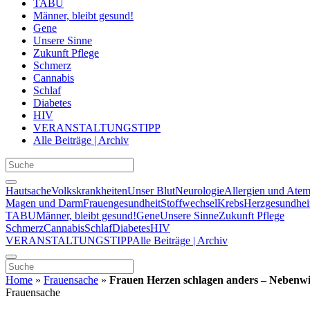
TABU
Männer, bleibt gesund!
Gene
Unsere Sinne
Zukunft Pflege
Schmerz
Cannabis
Schlaf
Diabetes
HIV
VERANSTALTUNGSTIPP
Alle Beiträge | Archiv
Hautsache
Volkskrankheiten
Unser Blut
Neurologie
Allergien und Ate
Magen und Darm
Frauengesundheit
Stoffwechsel
Krebs
Herzgesundhei
TABU
Männer, bleibt gesund!
Gene
Unsere Sinne
Zukunft Pflege
Schmerz
Cannabis
Schlaf
Diabetes
HIV
VERANSTALTUNGSTIPP
Alle Beiträge | Archiv
Home
»
Frauensache
»
Frauen Herzen schlagen anders – Nebenwi
Frauensache