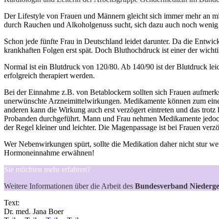
Der Lifestyle von Frauen und Männern gleicht sich immer mehr an mit
durch Rauchen und Alkoholgenuss sucht, sich dazu auch noch wenig 
Schon jede fünfte Frau in Deutschland leidet darunter. Da die Entwi
krankhaften Folgen erst spät. Doch Bluthochdruck ist einer der wich
Normal ist ein Blutdruck von 120/80. Ab 140/90 ist der Blutdruck le
erfolgreich therapiert werden.
Bei der Einnahme z.B. von Betablockern sollten sich Frauen aufmerk
unerwünschte Arzneimittelwirkungen. Medikamente können zum einen
anderen kann die Wirkung auch erst verzögert eintreten und das trot
Probanden durchgeführt. Mann und Frau nehmen Medikamente jedoch an
der Regel kleiner und leichter. Die Magenpassage ist bei Frauen verz
Wer Nebenwirkungen spürt, sollte die Medikation daher nicht stur 
Hormoneinnahme erwähnen!
Sie möchten mehr erfahren?
Weitere Informationen über die Arbeit des
Bundesverband Niederge
Text:
Dr. med. Jana Boer