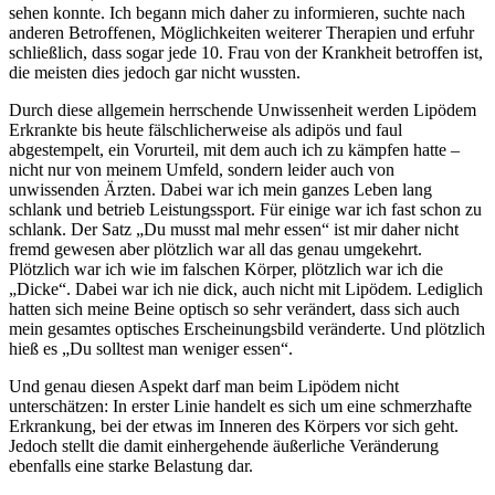
sehen konnte. Ich begann mich daher zu informieren, suchte nach
anderen Betroffenen, Möglichkeiten weiterer Therapien und erfuhr
schließlich, dass sogar jede 10. Frau von der Krankheit betroffen ist,
die meisten dies jedoch gar nicht wussten.
Durch diese allgemein herrschende Unwissenheit werden Lipödem
Erkrankte bis heute fälschlicherweise als adipös und faul
abgestempelt, ein Vorurteil, mit dem auch ich zu kämpfen hatte –
nicht nur von meinem Umfeld, sondern leider auch von
unwissenden Ärzten. Dabei war ich mein ganzes Leben lang
schlank und betrieb Leistungssport. Für einige war ich fast schon zu
schlank. Der Satz „Du musst mal mehr essen“ ist mir daher nicht
fremd gewesen aber plötzlich war all das genau umgekehrt.
Plötzlich war ich wie im falschen Körper, plötzlich war ich die
„Dicke“. Dabei war ich nie dick, auch nicht mit Lipödem. Lediglich
hatten sich meine Beine optisch so sehr verändert, dass sich auch
mein gesamtes optisches Erscheinungsbild veränderte. Und plötzlich
hieß es „Du solltest man weniger essen“.
Und genau diesen Aspekt darf man beim Lipödem nicht
unterschätzen: In erster Linie handelt es sich um eine schmerzhafte
Erkrankung, bei der etwas im Inneren des Körpers vor sich geht.
Jedoch stellt die damit einhergehende äußerliche Veränderung
ebenfalls eine starke Belastung dar.