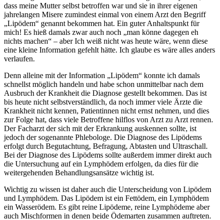
dass meine Mutter selbst betroffen war und sie in ihrer eigenen
jahrelangen Misere zumindest einmal von einem Arzt den Begriff
„Lipödem“ genannt bekommen hat. Ein guter Anhaltspunkt für
mich! Es hieß damals zwar auch noch „man könne dagegen eh
nichts machen“ – aber Ich weiß nicht was heute wäre, wenn diese
eine kleine Information gefehlt hätte. Ich glaube es wäre alles anders
verlaufen.
Denn alleine mit der Information „Lipödem“ konnte ich damals
schnellst möglich handeln und habe schon unmittelbar nach dem
Ausbruch der Krankheit die Diagnose gestellt bekommen. Das ist
bis heute nicht selbstverständlich, da noch immer viele Ärzte die
Krankheit nicht kennen, Patientinnen nicht ernst nehmen, und dies
zur Folge hat, dass viele Betroffene hilflos von Arzt zu Arzt rennen.
Der Facharzt der sich mit der Erkrankung auskennen sollte, ist
jedoch der sogenannte Phlebologe. Die Diagnose des Lipödems
erfolgt durch Begutachtung, Befragung, Abtasten und Ultraschall.
Bei der Diagnose des Lipödems sollte außerdem immer direkt auch
die Untersuchung auf ein Lymphödem erfolgen, da dies für die
weitergehenden Behandlungsansätze wichtig ist.
Wichtig zu wissen ist daher auch die Unterscheidung von Lipödem
und Lymphödem. Das Lipödem ist ein Fettödem, ein Lymphödem
ein Wasserödem. Es gibt reine Lipödeme, reine Lymphödeme aber
auch Mischformen in denen beide Ödemarten zusammen auftreten.