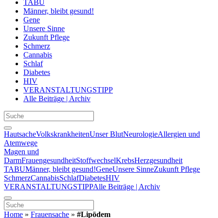
TABU
Männer, bleibt gesund!
Gene
Unsere Sinne
Zukunft Pflege
Schmerz
Cannabis
Schlaf
Diabetes
HIV
VERANSTALTUNGSTIPP
Alle Beiträge | Archiv
Hautsache
Volkskrankheiten
Unser Blut
Neurologie
Allergien und
Atemwege
Magen und
Darm
Frauengesundheit
Stoffwechsel
Krebs
Herzgesundheit
TABU
Männer, bleibt gesund!
Gene
Unsere Sinne
Zukunft Pflege
Schmerz
Cannabis
Schlaf
Diabetes
HIV
VERANSTALTUNGSTIPP
Alle Beiträge | Archiv
Home
»
Frauensache
»
#Lipödem