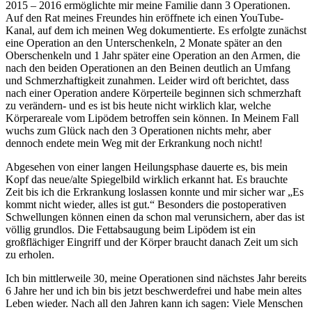
2015 – 2016 ermöglichte mir meine Familie dann 3 Operationen.
Auf den Rat meines Freundes hin eröffnete ich einen YouTube-
Kanal, auf dem ich meinen Weg dokumentierte. Es erfolgte zunächst
eine Operation an den Unterschenkeln, 2 Monate später an den
Oberschenkeln und 1 Jahr später eine Operation an den Armen, die
nach den beiden Operationen an den Beinen deutlich an Umfang
und Schmerzhaftigkeit zunahmen. Leider wird oft berichtet, dass
nach einer Operation andere Körperteile beginnen sich schmerzhaft
zu verändern- und es ist bis heute nicht wirklich klar, welche
Körperareale vom Lipödem betroffen sein können. In Meinem Fall
wuchs zum Glück nach den 3 Operationen nichts mehr, aber
dennoch endete mein Weg mit der Erkrankung noch nicht!
Abgesehen von einer langen Heilungsphase dauerte es, bis mein
Kopf das neue/alte Spiegelbild wirklich erkannt hat. Es brauchte
Zeit bis ich die Erkrankung loslassen konnte und mir sicher war „Es
kommt nicht wieder, alles ist gut.“ Besonders die postoperativen
Schwellungen können einen da schon mal verunsichern, aber das ist
völlig grundlos. Die Fettabsaugung beim Lipödem ist ein
großflächiger Eingriff und der Körper braucht danach Zeit um sich
zu erholen.
Ich bin mittlerweile 30, meine Operationen sind nächstes Jahr bereits
6 Jahre her und ich bin bis jetzt beschwerdefrei und habe mein altes
Leben wieder. Nach all den Jahren kann ich sagen: Viele Menschen