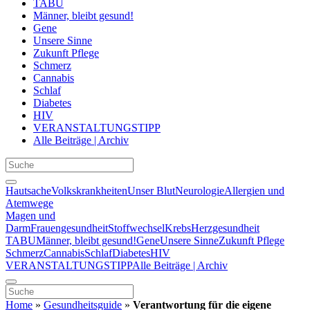
TABU
Männer, bleibt gesund!
Gene
Unsere Sinne
Zukunft Pflege
Schmerz
Cannabis
Schlaf
Diabetes
HIV
VERANSTALTUNGSTIPP
Alle Beiträge | Archiv
Hautsache
Volkskrankheiten
Unser Blut
Neurologie
Allergien und
Atemwege
Magen und
Darm
Frauengesundheit
Stoffwechsel
Krebs
Herzgesundheit
TABU
Männer, bleibt gesund!
Gene
Unsere Sinne
Zukunft Pflege
Schmerz
Cannabis
Schlaf
Diabetes
HIV
VERANSTALTUNGSTIPP
Alle Beiträge | Archiv
Home
»
Gesundheitsguide
»
Verantwortung für die eigene