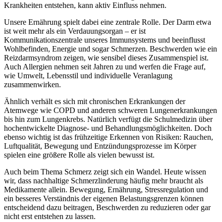
Krankheiten entstehen, kann aktiv Einfluss nehmen.
Unsere Ernährung spielt dabei eine zentrale Rolle. Der Darm etwa
ist weit mehr als ein Verdauungsorgan – er ist
Kommunikationszentrale unseres Immunsystems und beeinflusst
Wohlbefinden, Energie und sogar Schmerzen. Beschwerden wie ein
Reizdarmsyndrom zeigen, wie sensibel dieses Zusammenspiel ist.
Auch Allergien nehmen seit Jahren zu und werfen die Frage auf,
wie Umwelt, Lebensstil und individuelle Veranlagung
zusammenwirken.
Ähnlich verhält es sich mit chronischen Erkrankungen der
Atemwege wie COPD und anderen schweren Lungenerkrankungen
bis hin zum Lungenkrebs. Natürlich verfügt die Schulmedizin über
hochentwickelte Diagnose- und Behandlungsmöglichkeiten. Doch
ebenso wichtig ist das frühzeitige Erkennen von Risiken: Rauchen,
Luftqualität, Bewegung und Entzündungsprozesse im Körper
spielen eine größere Rolle als vielen bewusst ist.
Auch beim Thema Schmerz zeigt sich ein Wandel. Heute wissen
wir, dass nachhaltige Schmerzlinderung häufig mehr braucht als
Medikamente allein. Bewegung, Ernährung, Stressregulation und
ein besseres Verständnis der eigenen Belastungsgrenzen können
entscheidend dazu beitragen, Beschwerden zu reduzieren oder gar
nicht erst entstehen zu lassen.