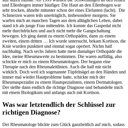
und Ellenbogen immer häufiger. Die Haut an den Ellenbogen war
sehr trocken, ähnelte mitunter schon der eines Elefanten (lacht). Die
Schmerzen waren teils unerträglich, insbesondere morgens. Sie
warfen mich an manchen Tagen aus dem alltäglichen Leben, dabei
stand ich als junge Frau mittendrin. Ich konnte das Gaspedal nicht
mehr durchdrücken und auch nicht mehr die Gangschaltung
bewegen. Ich ging damit zu einem Orthopäden, dann zu einem
zweiten, einem dritten … Ich wurde untersucht, bekam Kortison, die
Knie wurden punktiert und einmal sogar operiert. Nichts half
nachhaltig. Nach sechs Jahren hatte mein damaliger Orthopäde die
Idee, meine Rheumawerte zu bestimmen. Die waren auffällig, also
schickte er mich zu einem Rheumatologen. Der begann eine
Therapie nach den Rheumaleitlinien. Auch die half mir nicht
wirklich. Doch weil ich sogenannte Tüpfelnägel an den Händen und
immer mal wieder Hautprobleme hatte, schickte mich der
Rheumaspezialist zu einem Hautspezialisten, einem Dermatologen.
Der stellte dann endlich die richtige Diagnose und behandelte mich
mit einem Biologikum und anfangs auch mit Kortison.
Was war letztendlich der Schlüssel zur
richtigen Diagnose?
Der Rheumatologe blickte zum Glück ganzheitlich auf mich, sodass