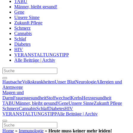
TABU
Männer, bleibt gesund!
Gene
Unsere Sinne
Zukunft Pflege
Schmerz
Cannabis
Schlaf
Diabetes
HIV
VERANSTALTUNGSTIPP
Alle Beiträge | Archiv
Hautsache
Volkskrankheiten
Unser Blut
Neurologie
Allergien und
Atemwege
Magen und
Darm
Frauengesundheit
Stoffwechsel
Krebs
Herzgesundheit
TABU
Männer, bleibt gesund!
Gene
Unsere Sinne
Zukunft Pflege
Schmerz
Cannabis
Schlaf
Diabetes
HIV
VERANSTALTUNGSTIPP
Alle Beiträge | Archiv
Home
»
Immunologie
»
Heute muss keiner mehr leiden!