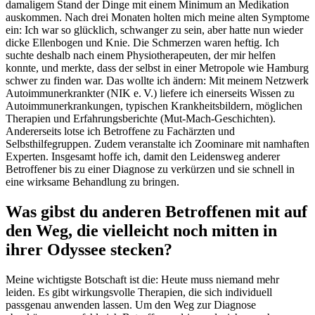
damaligem Stand der Dinge mit einem Minimum an Medikation
auskommen. Nach drei Monaten holten mich meine alten Symptome
ein: Ich war so glücklich, schwanger zu sein, aber hatte nun wieder
dicke Ellenbogen und Knie. Die Schmerzen waren heftig. Ich
suchte deshalb nach einem Physiotherapeuten, der mir helfen
konnte, und merkte, dass der selbst in einer Metropole wie Hamburg
schwer zu finden war. Das wollte ich ändern: Mit meinem Netzwerk
Autoimmunerkrankter (NIK e. V.) liefere ich einerseits Wissen zu
Autoimmunerkrankungen, typischen Krankheitsbildern, möglichen
Therapien und Erfahrungsberichte (Mut-Mach-Geschichten).
Andererseits lotse ich Betroffene zu Fachärzten und
Selbsthilfegruppen. Zudem veranstalte ich Zoominare mit namhaften
Experten. Insgesamt hoffe ich, damit den Leidensweg anderer
Betroffener bis zu einer Diagnose zu verkürzen und sie schnell in
eine wirksame Behandlung zu bringen.
Was gibst du anderen Betroffenen mit auf
den Weg, die vielleicht noch mitten in
ihrer Odyssee stecken?
Meine wichtigste Botschaft ist die: Heute muss niemand mehr
leiden. Es gibt wirkungsvolle Therapien, die sich individuell
passgenau anwenden lassen. Um den Weg zur Diagnose