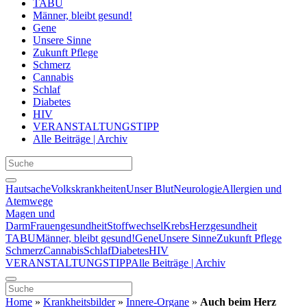
TABU
Männer, bleibt gesund!
Gene
Unsere Sinne
Zukunft Pflege
Schmerz
Cannabis
Schlaf
Diabetes
HIV
VERANSTALTUNGSTIPP
Alle Beiträge | Archiv
Hautsache
Volkskrankheiten
Unser Blut
Neurologie
Allergien und
Atemwege
Magen und
Darm
Frauengesundheit
Stoffwechsel
Krebs
Herzgesundheit
TABU
Männer, bleibt gesund!
Gene
Unsere Sinne
Zukunft Pflege
Schmerz
Cannabis
Schlaf
Diabetes
HIV
VERANSTALTUNGSTIPP
Alle Beiträge | Archiv
Home
»
Krankheitsbilder
»
Innere-Organe
»
Auch beim Herz