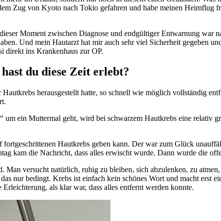
it dem Zug von Kyoto nach Tokio gefahren und habe meinen Heimflug fr
ieser Moment zwischen Diagnose und endgültiger Entwarnung war natürl
ben. Und mein Hautarzt hat mir auch sehr viel Sicherheit gegeben und 
i direkt ins Krankenhaus zur OP.
hast du diese Zeit erlebt?
 Hautkrebs herausgestellt hatte, so schnell wie möglich vollständig ent
t.
 um ein Muttermal geht, wird bei schwarzem Hautkrebs eine relativ gro
auf fortgeschrittenen Hautkrebs geben kann. Der war zum Glück unauffä
tag kam die Nachricht, dass alles erwischt wurde. Dann wurde die off
. Man versucht natürlich, ruhig zu bleiben, sich abzulenken, zu atmen
das nur bedingt. Krebs ist einfach kein schönes Wort und macht erst ei
rleichterung, als klar war, dass alles entfernt werden konnte.