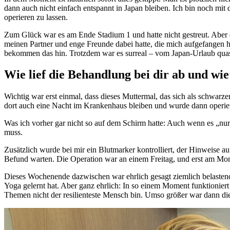
dann auch nicht einfach entspannt in Japan bleiben. Ich bin noch m
operieren zu lassen.
Zum Glück war es am Ende Stadium 1 und hatte nicht gestreut. Aber d
meinen Partner und enge Freunde dabei hatte, die mich aufgefangen ha
bekommen das hin. Trotzdem war es surreal – vom Japan-Urlaub quas
Wie lief die Behandlung bei dir ab und wie 
Wichtig war erst einmal, dass dieses Muttermal, das sich als schwarzer
dort auch eine Nacht im Krankenhaus bleiben und wurde dann operier
Was ich vorher gar nicht so auf dem Schirm hatte: Auch wenn es „nur“
muss.
Zusätzlich wurde bei mir ein Blutmarker kontrolliert, der Hinweise 
Befund warten. Die Operation war an einem Freitag, und erst am Mon
Dieses Wochenende dazwischen war ehrlich gesagt ziemlich belastend
Yoga gelernt hat. Aber ganz ehrlich: In so einem Moment funktioniert 
Themen nicht der resilienteste Mensch bin. Umso größer war dann die E