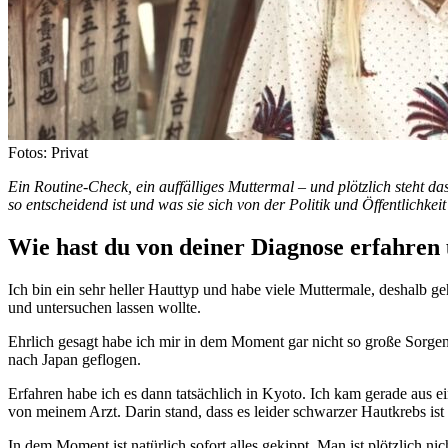
Fotos: Privat
Ein Routine-Check, ein auffälliges Muttermal – und plötzlich steht 
so entscheidend ist und was sie sich von der Politik und Öffentlichkei
Wie hast du von deiner Diagnose erfahren
Ich bin ein sehr heller Hauttyp und habe viele Muttermale, deshalb geh
und untersuchen lassen wollte.
Ehrlich gesagt habe ich mir in dem Moment gar nicht so große Sorgen
nach Japan geflogen.
Erfahren habe ich es dann tatsächlich in Kyoto. Ich kam gerade aus
von meinem Arzt. Darin stand, dass es leider schwarzer Hautkrebs ist
In dem Moment ist natürlich sofort alles gekippt. Man ist plötzlich n