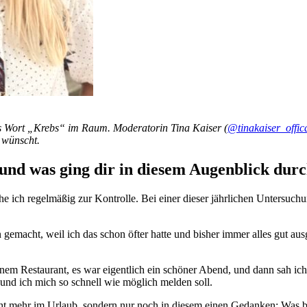
das Wort „Krebs“ im Raum. Moderatorin Tina Kaiser (
@tinakaiser_offic
t wünscht.
 und was ging dir in diesem Augenblick dur
e ich regelmäßig zur Kontrolle. Bei einer dieser jährlichen Untersuchun
 gemacht, weil ich das schon öfter hatte und bisher immer alles gut a
 einem Restaurant, es war eigentlich ein schöner Abend, und dann sah 
 und ich mich so schnell wie möglich melden soll.
icht mehr im Urlaub, sondern nur noch in diesem einen Gedanken: Was be