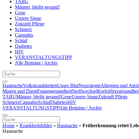
TABU
Männer, bleibt gesund!
Gene
Unsere Sinne
Zukunft Pflege
Schmerz
Cannabis
Schlaf
Diabetes
HIV
VERANSTALTUNGSTIPP
Alle Beiträge | Archiv
Hautsache
Volkskrankheiten
Unser Blut
Neurologie
Allergien und Ate
Magen und Darm
Frauengesundheit
Stoffwechsel
Krebs
Herzgesundhei
TABU
Männer, bleibt gesund!
Gene
Unsere Sinne
Zukunft Pflege
Schmerz
Cannabis
Schlaf
Diabetes
HIV
VERANSTALTUNGSTIPP
Alle Beiträge | Archiv
Home
»
Krankheitsbilder
»
Hautsache
»
Früherkennung rettet Lebe
Hautsache