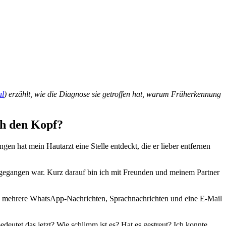
al
) erzählt, wie die Diagnose sie getroffen hat, warum Früherkennung
ch den Kopf?
gen hat mein Hautarzt eine Stelle entdeckt, die er lieber entfernen
usgegangen war. Kurz darauf bin ich mit Freunden und meinem Partner
ich mehrere WhatsApp-Nachrichten, Sprachnachrichten und eine E-Mail
deutet das jetzt? Wie schlimm ist es? Hat es gestreut? Ich konnte