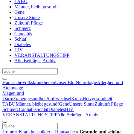
TABU
Männer, bleibt gesund!
Gene
Unsere Sinne
Zukunft Pflege
Schmerz
Cannabis
Schlaf
Diabetes
HIV
VERANSTALTUNGSTIPP
Alle Beiträge | Archiv
Hautsache
Volkskrankheiten
Unser Blut
Neurologie
Allergien und
Atemwege
Magen und
Darm
Frauengesundheit
Stoffwechsel
Krebs
Herzgesundheit
TABU
Männer, bleibt gesund!
Gene
Unsere Sinne
Zukunft Pflege
Schmerz
Cannabis
Schlaf
Diabetes
HIV
VERANSTALTUNGSTIPP
Alle Beiträge | Archiv
Home
»
Krankheitsbilder
»
Hautsache
»
Gesunde und schöne