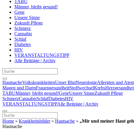
TABU
Männer, bleibt gesund!
Gene
Unsere Sinne
Zukunft Pflege
Schmerz
Cannabis
Schlaf
Diabetes
HIV
VERANSTALTUNGSTIPP
Alle Beiträge | Archiv
Hautsache
Volkskrankheiten
Unser Blut
Neurologie
Allergien und Ate
Magen und Darm
Frauengesundheit
Stoffwechsel
Krebs
Herzgesundhei
TABU
Männer, bleibt gesund!
Gene
Unsere Sinne
Zukunft Pflege
Schmerz
Cannabis
Schlaf
Diabetes
HIV
VERANSTALTUNGSTIPP
Alle Beiträge | Archiv
Home
»
Krankheitsbilder
»
Hautsache
»
„Mir und meiner Haut geht
Hautsache