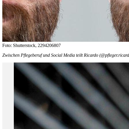
Foto: Shutterstock, 2294206807
Zwischen Pflegeberuf und Social Media teilt Ricardo (@pfleger.ricard