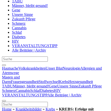
TABU
Männer, bleibt gesund!
Gene
Unsere Sinne
Zukunft Pflege
Schmerz
Cannabis
Schlaf
Diabetes
HIV
VERANSTALTUNGSTIPP
Alle Beiträge | Archiv
Hautsache
Volkskrankheiten
Unser Blut
Neurologie
Allergien und
Atemwege
Magen und
Darm
Frauengesundheit
Stoffwechsel
Krebs
Herzgesundheit
TABU
Männer, bleibt gesund!
Gene
Unsere Sinne
Zukunft Pflege
Schmerz
Cannabis
Schlaf
Diabetes
HIV
VERANSTALTUNGSTIPP
Alle Beiträge | Archiv
Home
»
Krankheitsbilder
»
Krebs
»
KREBS: Erfolge mit