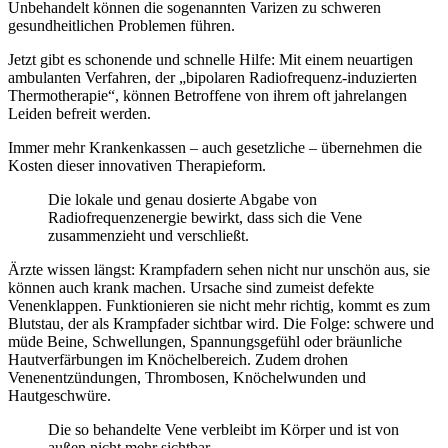
Unbehandelt können die sogenannten Varizen zu schweren
gesundheitlichen Problemen führen.
Jetzt gibt es schonende und schnelle Hilfe: Mit einem neuartigen
ambulanten Verfahren, der „bipolaren Radiofrequenz-induzierten
Thermotherapie“, können Betroffene von ihrem oft jahrelangen
Leiden befreit werden.
Immer mehr Krankenkassen – auch gesetzliche – übernehmen die
Kosten dieser innovativen Therapieform.
Die lokale und genau dosierte Abgabe von
Radiofrequenzenergie bewirkt, dass sich die Vene
zusammenzieht und verschließt.
Ärzte wissen längst: Krampfadern sehen nicht nur unschön aus, sie
können auch krank machen. Ursache sind zumeist defekte
Venenklappen. Funktionieren sie nicht mehr richtig, kommt es zum
Blutstau, der als Krampfader sichtbar wird. Die Folge: schwere und
müde Beine, Schwellungen, Spannungsgefühl oder bräunliche
Hautverfärbungen im Knöchelbereich. Zudem drohen
Venenentzündungen, Thrombosen, Knöchelwunden und
Hautgeschwüre.
Die so behandelte Vene verbleibt im Körper und ist von
außen nicht mehr sichtbar.