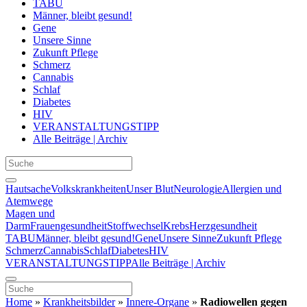
TABU
Männer, bleibt gesund!
Gene
Unsere Sinne
Zukunft Pflege
Schmerz
Cannabis
Schlaf
Diabetes
HIV
VERANSTALTUNGSTIPP
Alle Beiträge | Archiv
Hautsache
Volkskrankheiten
Unser Blut
Neurologie
Allergien und
Atemwege
Magen und
Darm
Frauengesundheit
Stoffwechsel
Krebs
Herzgesundheit
TABU
Männer, bleibt gesund!
Gene
Unsere Sinne
Zukunft Pflege
Schmerz
Cannabis
Schlaf
Diabetes
HIV
VERANSTALTUNGSTIPP
Alle Beiträge | Archiv
Home
»
Krankheitsbilder
»
Innere-Organe
»
Radiowellen gegen