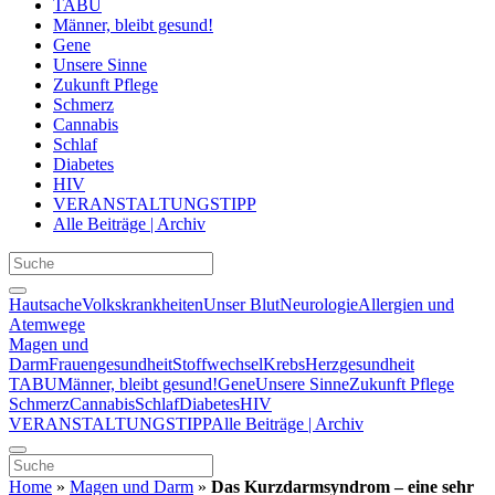
TABU
Männer, bleibt gesund!
Gene
Unsere Sinne
Zukunft Pflege
Schmerz
Cannabis
Schlaf
Diabetes
HIV
VERANSTALTUNGSTIPP
Alle Beiträge | Archiv
Hautsache
Volkskrankheiten
Unser Blut
Neurologie
Allergien und
Atemwege
Magen und
Darm
Frauengesundheit
Stoffwechsel
Krebs
Herzgesundheit
TABU
Männer, bleibt gesund!
Gene
Unsere Sinne
Zukunft Pflege
Schmerz
Cannabis
Schlaf
Diabetes
HIV
VERANSTALTUNGSTIPP
Alle Beiträge | Archiv
Home
»
Magen und Darm
»
Das Kurzdarmsyndrom – eine sehr