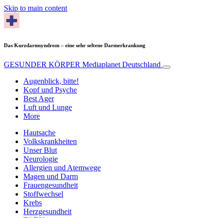
Skip to main content
Das Kurzdarmsyndrom – eine sehr seltene Darmerkrankung
GESUNDER KÖRPER
Mediaplanet Deutschland
Augenblick, bitte!
Kopf und Psyche
Best Ager
Luft und Lunge
More
Hautsache
Volkskrankheiten
Unser Blut
Neurologie
Allergien und Atemwege
Magen und Darm
Frauengesundheit
Stoffwechsel
Krebs
Herzgesundheit