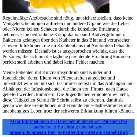
Regelmäßige Arztbesuche sind nötig, um sicherzustellen, dass keine
Mangelerscheinungen auftreten und andere Organe wie die Leber
oder Nieren keinen Schaden durch die künstliche Ernährung
nehmen. Eine bedrohliche Komplikation sind Blutvergiftungen.
Bakterien gelangen über den Katheter in das Blut und verursachen
schwere Infektionen, die im Krankenhaus mit Antibiotika behandelt
werden müssen. Deshalb ist es ausgesprochen wichtig, dass die
Personen, die sich um die tägliche parenterale Ernährung kümmern,
perfekt steril arbeiten und dabei keine Fehler machen.
Meine Patienten mit Kurzdarmsyndrom sind Kinder und
Jugendliche, deren Eltern von Pflegekräften angeleitet und
unterstützt wurden und sich fast immer selbst um das Anhängen und
Abhängen der Infusionsbeutel, die Ihnen von Firmen nach Hause
geliefert werden, kümmern. Die Jugendlichen ermuntern wir sehr,
diese Tätigkeiten Schritt für Schritt selbst zu erlernen, damit sie
genau wie ihre Freundinnen und Freunde ein selbstbestimmtes und
unabhängiges Leben trotz der schweren Erkrankung führen können.
Mehr Informationen zu Bereichen in denen wir Patienten bei
parenteraler Ernährung unterstützen:
aposan.de/aposan-fuer-patienten/parenterale-ernaehrung