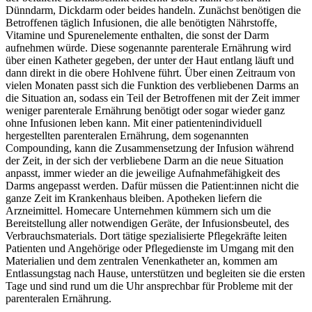
Dünndarm, Dickdarm oder beides handeln. Zunächst benötigen die
Betroffenen täglich Infusionen, die alle benötigten Nährstoffe,
Vitamine und Spurenelemente enthalten, die sonst der Darm
aufnehmen würde. Diese sogenannte parenterale Ernährung wird
über einen Katheter gegeben, der unter der Haut entlang läuft und
dann direkt in die obere Hohlvene führt. Über einen Zeitraum von
vielen Monaten passt sich die Funktion des verbliebenen Darms an
die Situation an, sodass ein Teil der Betroffenen mit der Zeit immer
weniger parenterale Ernährung benötigt oder sogar wieder ganz
ohne Infusionen leben kann. Mit einer patientenindividuell
hergestellten parenteralen Ernährung, dem sogenannten
Compounding, kann die Zusammensetzung der Infusion während
der Zeit, in der sich der verbliebene Darm an die neue Situation
anpasst, immer wieder an die jeweilige Aufnahmefähigkeit des
Darms angepasst werden. Dafür müssen die Patient:innen nicht die
ganze Zeit im Krankenhaus bleiben. Apotheken liefern die
Arzneimittel. Homecare Unternehmen kümmern sich um die
Bereitstellung aller notwendigen Geräte, der Infusionsbeutel, des
Verbrauchsmaterials. Dort tätige spezialisierte Pflegekräfte leiten
Patienten und Angehörige oder Pflegedienste im Umgang mit den
Materialien und dem zentralen Venenkatheter an, kommen am
Entlassungstag nach Hause, unterstützen und begleiten sie die ersten
Tage und sind rund um die Uhr ansprechbar für Probleme mit der
parenteralen Ernährung.