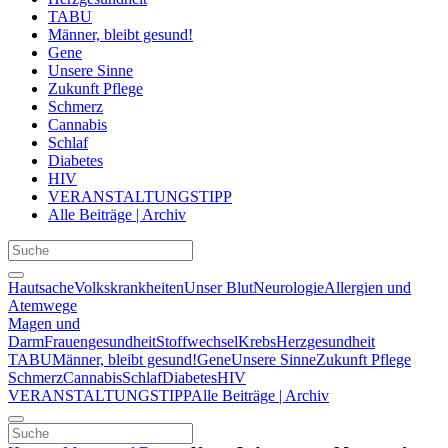
TABU
Männer, bleibt gesund!
Gene
Unsere Sinne
Zukunft Pflege
Schmerz
Cannabis
Schlaf
Diabetes
HIV
VERANSTALTUNGSTIPP
Alle Beiträge | Archiv
Hautsache
Volkskrankheiten
Unser Blut
Neurologie
Allergien und
Atemwege
Magen und
Darm
Frauengesundheit
Stoffwechsel
Krebs
Herzgesundheit
TABU
Männer, bleibt gesund!
Gene
Unsere Sinne
Zukunft Pflege
Schmerz
Cannabis
Schlaf
Diabetes
HIV
VERANSTALTUNGSTIPP
Alle Beiträge | Archiv