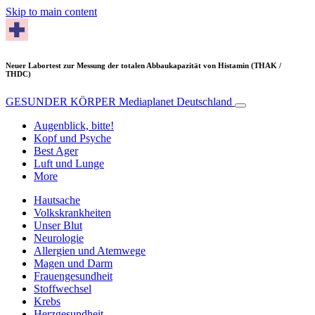
Skip to main content
Neuer Labortest zur Messung der totalen Abbaukapazität von Histamin (THAK /
THDC)
GESUNDER KÖRPER
Mediaplanet Deutschland
Augenblick, bitte!
Kopf und Psyche
Best Ager
Luft und Lunge
More
Hautsache
Volkskrankheiten
Unser Blut
Neurologie
Allergien und Atemwege
Magen und Darm
Frauengesundheit
Stoffwechsel
Krebs
Herzgesundheit