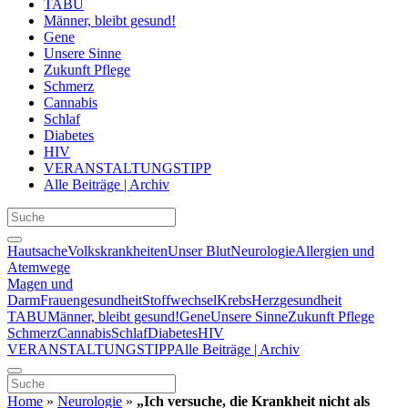
TABU
Männer, bleibt gesund!
Gene
Unsere Sinne
Zukunft Pflege
Schmerz
Cannabis
Schlaf
Diabetes
HIV
VERANSTALTUNGSTIPP
Alle Beiträge | Archiv
Hautsache
Volkskrankheiten
Unser Blut
Neurologie
Allergien und
Atemwege
Magen und
Darm
Frauengesundheit
Stoffwechsel
Krebs
Herzgesundheit
TABU
Männer, bleibt gesund!
Gene
Unsere Sinne
Zukunft Pflege
Schmerz
Cannabis
Schlaf
Diabetes
HIV
VERANSTALTUNGSTIPP
Alle Beiträge | Archiv
Home
»
Neurologie
»
„Ich versuche, die Krankheit nicht als