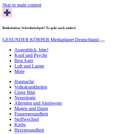
Skip to main content
Risikofaktor Schreibtischjob? Es geht auch anders!
GESUNDER KÖRPER
Mediaplanet Deutschland
Augenblick, bitte!
Kopf und Psyche
Best Ager
Luft und Lunge
More
Hautsache
Volkskrankheiten
Unser Blut
Neurologie
Allergien und Atemwege
Magen und Darm
Frauengesundheit
Stoffwechsel
Krebs
Herzgesundheit