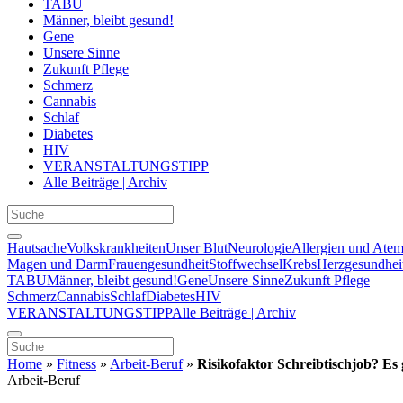
TABU
Männer, bleibt gesund!
Gene
Unsere Sinne
Zukunft Pflege
Schmerz
Cannabis
Schlaf
Diabetes
HIV
VERANSTALTUNGSTIPP
Alle Beiträge | Archiv
Hautsache
Volkskrankheiten
Unser Blut
Neurologie
Allergien und Ate
Magen und Darm
Frauengesundheit
Stoffwechsel
Krebs
Herzgesundhei
TABU
Männer, bleibt gesund!
Gene
Unsere Sinne
Zukunft Pflege
Schmerz
Cannabis
Schlaf
Diabetes
HIV
VERANSTALTUNGSTIPP
Alle Beiträge | Archiv
Home
»
Fitness
»
Arbeit-Beruf
»
Risikofaktor Schreibtischjob? Es
Arbeit-Beruf