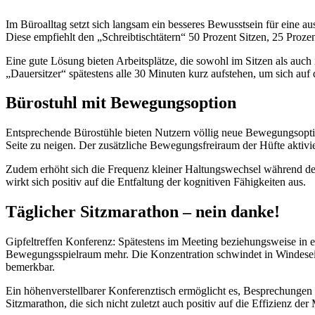
Im Büroalltag setzt sich langsam ein besseres Bewusstsein für eine 
Diese empfiehlt den „Schreibtischtätern“ 50 Prozent Sitzen, 25 Proz
Eine gute Lösung bieten Arbeitsplätze, die sowohl im Sitzen als auch
„Dauersitzer“ spätestens alle 30 Minuten kurz aufstehen, um sich a
Bürostuhl mit Bewegungsoption
Entsprechende Bürostühle bieten Nutzern völlig neue Bewegungsoptione
Seite zu neigen. Der zusätzliche Bewegungsfreiraum der Hüfte aktivi
Zudem erhöht sich die Frequenz kleiner Haltungswechsel während der A
wirkt sich positiv auf die Entfaltung der kognitiven Fähigkeiten aus.
Täglicher Sitzmarathon – nein danke!
Gipfeltreffen Konferenz: Spätestens im Meeting beziehungsweise in ei
Bewegungsspielraum mehr. Die Konzentration schwindet in Windeseil
bemerkbar.
Ein höhenverstellbarer Konferenztisch ermöglicht es, Besprechungen i
Sitzmarathon, die sich nicht zuletzt auch positiv auf die Effizienz der