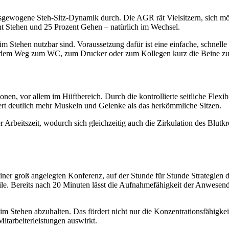
ausgewogene Steh-Sitz-Dynamik durch. Die AGR rät Vielsitzern, sich mö
ent Stehen und 25 Prozent Gehen – natürlich im Wechsel.
 im Stehen nutzbar sind. Voraussetzung dafür ist eine einfache, schne
uf dem Weg zum WC, zum Drucker oder zum Kollegen kurz die Beine zu 
n, vor allem im Hüftbereich. Durch die kontrollierte seitliche Flexibil
ert deutlich mehr Muskeln und Gelenke als das herkömmliche Sitzen.
rbeitszeit, wodurch sich gleichzeitig auch die Zirkulation des Blutkrei
ner groß angelegten Konferenz, auf der Stunde für Stunde Strategien di
e. Bereits nach 20 Minuten lässt die Aufnahmefähigkeit der Anwesen
m Stehen abzuhalten. Das fördert nicht nur die Konzentrationsfähigkeit
 Mitarbeiterleistungen auswirkt.