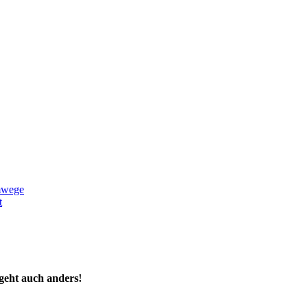
mwege
t
 geht auch anders!