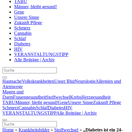
TABU
Männer, bleibt gesund!
Gene
Unsere Sinne
Zukunft Pflege
Schmerz
Cannabis
Schlaf
Diabetes
HIV
VERANSTALTUNGSTIPP
Alle Beiträge | Archiv
Hautsache
Volkskrankheiten
Unser Blut
Neurologie
Allergien und
Atemwege
Magen und
Darm
Frauengesundheit
Stoffwechsel
Krebs
Herzgesundheit
TABU
Männer, bleibt gesund!
Gene
Unsere Sinne
Zukunft Pflege
Schmerz
Cannabis
Schlaf
Diabetes
HIV
VERANSTALTUNGSTIPP
Alle Beiträge | Archiv
Home
»
Krankheitsbilder
»
Stoffwechsel
»
„Diabetes ist ein 24-