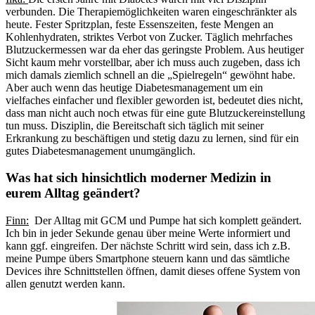
verbunden. Die Therapiemöglichkeiten waren eingeschränkter als
heute. Fester Spritzplan, feste Essenszeiten, feste Mengen an
Kohlenhydraten, striktes Verbot von Zucker. Täglich mehrfaches
Blutzuckermessen war da eher das geringste Problem. Aus heutiger
Sicht kaum mehr vorstellbar, aber ich muss auch zugeben, dass ich
mich damals ziemlich schnell an die „Spielregeln“ gewöhnt habe.
Aber auch wenn das heutige Diabetesmanagement um ein
vielfaches einfacher und flexibler geworden ist, bedeutet dies nicht,
dass man nicht auch noch etwas für eine gute Blutzuckereinstellung
tun muss. Disziplin, die Bereitschaft sich täglich mit seiner
Erkrankung zu beschäftigen und stetig dazu zu lernen, sind für ein
gutes Diabetesmanagement unumgänglich.
Was hat sich hinsichtlich moderner Medizin in
eurem Alltag geändert?
Finn:
Der Alltag mit GCM und Pumpe hat sich komplett geändert.
Ich bin in jeder Sekunde genau über meine Werte informiert und
kann ggf. eingreifen. Der nächste Schritt wird sein, dass ich z.B.
meine Pumpe übers Smartphone steuern kann und das sämtliche
Devices ihre Schnittstellen öffnen, damit dieses offene System von
allen genutzt werden kann.