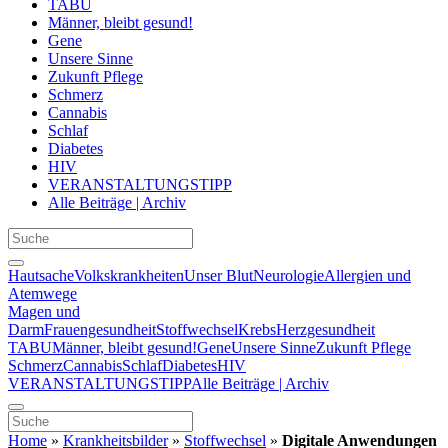
TABU
Männer, bleibt gesund!
Gene
Unsere Sinne
Zukunft Pflege
Schmerz
Cannabis
Schlaf
Diabetes
HIV
VERANSTALTUNGSTIPP
Alle Beiträge | Archiv
Hautsache
Volkskrankheiten
Unser Blut
Neurologie
Allergien und
Atemwege
Magen und
Darm
Frauengesundheit
Stoffwechsel
Krebs
Herzgesundheit
TABU
Männer, bleibt gesund!
Gene
Unsere Sinne
Zukunft Pflege
Schmerz
Cannabis
Schlaf
Diabetes
HIV
VERANSTALTUNGSTIPP
Alle Beiträge | Archiv
Home
»
Krankheitsbilder
»
Stoffwechsel
»
Digitale Anwendungen